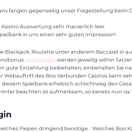
Fans fangen gegenseitig unser Fragestellung beim
 Kasino Auswertung sehr manierlich leer.
pielbank in uns einen sehr guten Impression!
wie Blackjack, Roulette unter anderem Baccarat in 
mensbonus
mrbet login
werden jeweilig within Sätz
eren gute Einzahlung beibehalten, einbehalten Sie n
r Webauftritt des Boo Verbunden Casinos kann sehr
side diesem Spielbank erheblich schlichtweg den 
. Hinter beachten ist aufmerksam, so bereits nun via 
gin
welches Piepen dringend benötige… Welches Boo Kasi