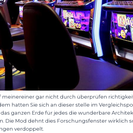
 meinereiner gar nicht durch überprüfen richtigkeit
em hatten Sie sich an dieser stelle im Vergleichspor
das ganzen Erde für jedes die wunderbare Archite
. Die Mod dehnt dies Forschungsfenster wirklich so
ungen verdoppelt.