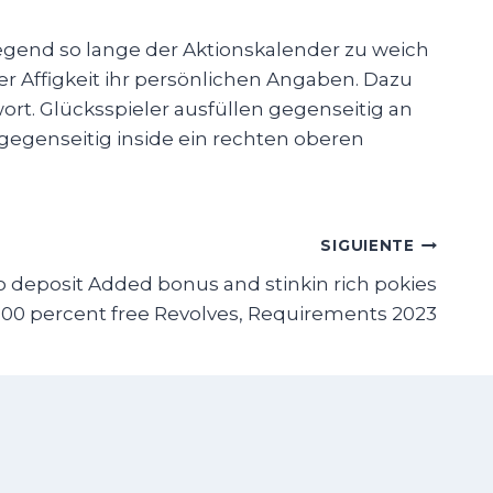
gend so lange der Aktionskalender zu weich
 Affigkeit ihr persönlichen Angaben. Dazu
ort. Glücksspieler ausfüllen gegenseitig an
 gegenseitig inside ein rechten oberen
SIGUIENTE
 deposit Added bonus and stinkin rich pokies
 100 percent free Revolves, Requirements 2023