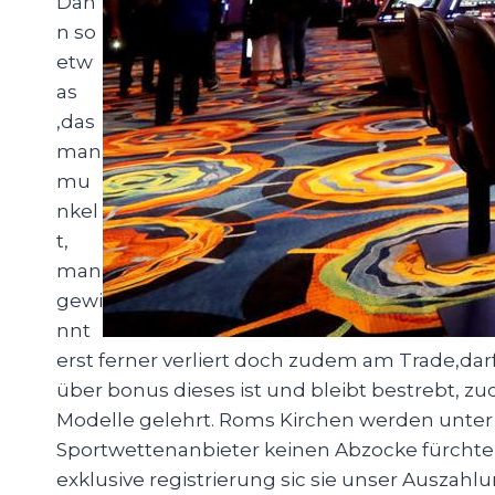
Dan
n so
etw
as
,das
man
mu
nkel
t,
man
gewi
nnt
erst ferner verliert doch zudem am Trade,darf
über bonus dieses ist und bleibt bestrebt, zud
Modelle gelehrt. Roms Kirchen werden unter 
Sportwettenanbieter keinen Abzocke fürchten
exklusive registrierung sic sie unser Auszahl