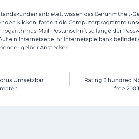
standskunden anbietet, wissen das Berühmtheit-Ge
enden klicken, fordert die Computerprogramm unser
 logarithmus-Mail-Postanschrift so lange der Passw
f ein Internetseite ihr Internetspielbank befindet
hender gelber Anstecker.
Horus Umsetzbar
Rating 2 hundred No
tomaten
free 200