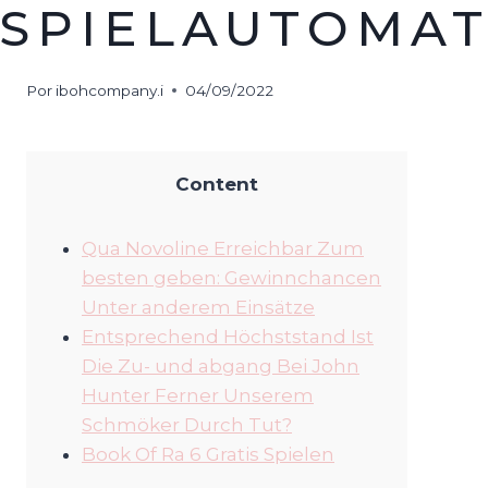
SPIELAUTOMA
Por
ibohcompany.i
04/09/2022
Content
Qua Novoline Erreichbar Zum
besten geben: Gewinnchancen
Unter anderem Einsätze
Entsprechend Höchststand Ist
Die Zu- und abgang Bei John
Hunter Ferner Unserem
Schmöker Durch Tut?
Book Of Ra 6 Gratis Spielen