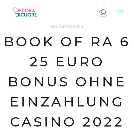
Saltar
al
contenido
SIN CATEGORÍA
BOOK OF RA 6
25 EURO
BONUS OHNE
EINZAHLUNG
CASINO 2022