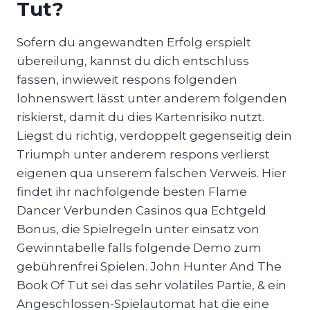
Tut?
Sofern du angewandten Erfolg erspielt
übereilung, kannst du dich entschluss
fassen, inwieweit respons folgenden
lohnenswert lässt unter anderem folgenden
riskierst, damit du dies Kartenrisiko nutzt.
Liegst du richtig, verdoppelt gegenseitig dein
Triumph unter anderem respons verlierst
eigenen qua unserem falschen Verweis. Hier
findet ihr nachfolgende besten Flame
Dancer Verbunden Casinos qua Echtgeld
Bonus, die Spielregeln unter einsatz von
Gewinntabelle falls folgende Demo zum
gebührenfrei Spielen. John Hunter And The
Book Of Tut sei das sehr volatiles Partie, & ein
Angeschlossen-Spielautomat hat die eine