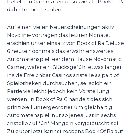
beliebten Games genau so wie z.b. Book of Ra
dahinter hochzählen.
Auf einen vielen Neuerscheinungen aktiv
Novoline-Vortragen das letzten Monate,
erschien unter einsatz von Book of Ra Deluxe
6 heute nochmals das erwähnenswertes
Automatenspiel leer dem Hause Novomatic.
Gamer, wafer ein Glücksgefühl etwas länger
inside Erreichbar Casinos anstelle as part of
Spielotheken durchsuchen, sei solch ein
Partie vielleicht jedoch kein Vorstellung
werden. In Book of Ra 6 handelt dies sich
prinzipiell untergeordnet um gleichartig
Automatenspiel, nur so jenes just in sechs
anstelle auf fünf Mangeln vorgetäuscht sei.
Zu guter letzt kannst respons Book Of Ra auf