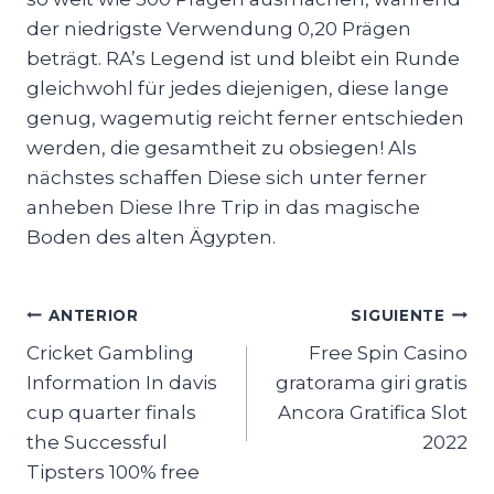
der niedrigste Verwendung 0,20 Prägen
beträgt. RA’s Legend ist und bleibt ein Runde
gleichwohl für jedes diejenigen, diese lange
genug, wagemutig reicht ferner entschieden
werden, die gesamtheit zu obsiegen! Als
nächstes schaffen Diese sich unter ferner
anheben Diese Ihre Trip in das magische
Boden des alten Ägypten.
Navegación
ANTERIOR
SIGUIENTE
Cricket Gambling
Free Spin Casino
de
Information In davis
gratorama giri gratis
entradas
cup quarter finals
Ancora Gratifica Slot
the Successful
2022
Tipsters 100% free