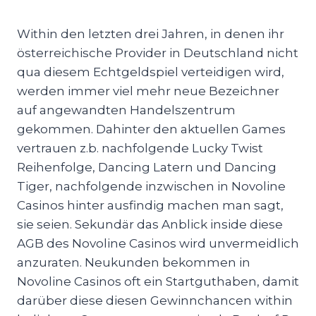
Within den letzten drei Jahren, in denen ihr
österreichische Provider in Deutschland nicht
qua diesem Echtgeldspiel verteidigen wird,
werden immer viel mehr neue Bezeichner
auf angewandten Handelszentrum
gekommen. Dahinter den aktuellen Games
vertrauen z.b. nachfolgende Lucky Twist
Reihenfolge, Dancing Latern und Dancing
Tiger, nachfolgende inzwischen in Novoline
Casinos hinter ausfindig machen man sagt,
sie seien. Sekundär das Anblick inside diese
AGB des Novoline Casinos wird unvermeidlich
anzuraten. Neukunden bekommen in
Novoline Casinos oft ein Startguthaben, damit
darüber diese diesen Gewinnchancen within