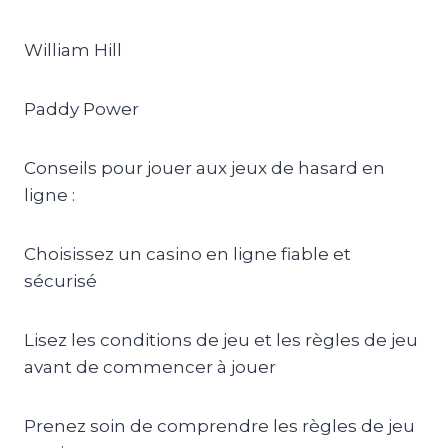
William Hill
Paddy Power
Conseils pour jouer aux jeux de hasard en
ligne :
Choisissez un casino en ligne fiable et
sécurisé
Lisez les conditions de jeu et les règles de jeu
avant de commencer à jouer
Prenez soin de comprendre les règles de jeu