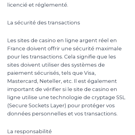
licencié et réglementé.
La sécurité des transactions
Les sites de casino en ligne argent réel en
France doivent offrir une sécurité maximale
pour les transactions. Cela signifie que les
sites doivent utiliser des systèmes de
paiement sécurisés, tels que Visa,
Mastercard, Neteller, etc. Il est également
important de vérifier si le site de casino en
ligne utilise une technologie de cryptage SSL
(Secure Sockets Layer) pour protéger vos
données personnelles et vos transactions.
La responsabilité