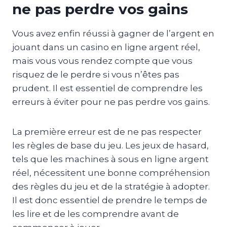
ne pas perdre vos gains
Vous avez enfin réussi à gagner de l’argent en
jouant dans un casino en ligne argent réel,
mais vous vous rendez compte que vous
risquez de le perdre si vous n’êtes pas
prudent. Il est essentiel de comprendre les
erreurs à éviter pour ne pas perdre vos gains.
La première erreur est de ne pas respecter
les règles de base du jeu. Les jeux de hasard,
tels que les machines à sous en ligne argent
réel, nécessitent une bonne compréhension
des règles du jeu et de la stratégie à adopter.
Il est donc essentiel de prendre le temps de
les lire et de les comprendre avant de