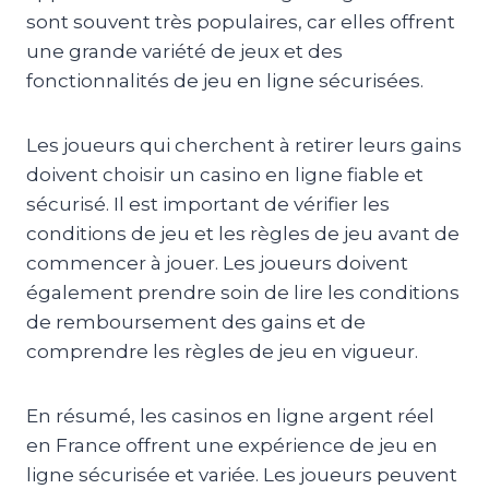
sont souvent très populaires, car elles offrent
une grande variété de jeux et des
fonctionnalités de jeu en ligne sécurisées.
Les joueurs qui cherchent à retirer leurs gains
doivent choisir un casino en ligne fiable et
sécurisé. Il est important de vérifier les
conditions de jeu et les règles de jeu avant de
commencer à jouer. Les joueurs doivent
également prendre soin de lire les conditions
de remboursement des gains et de
comprendre les règles de jeu en vigueur.
En résumé, les casinos en ligne argent réel
en France offrent une expérience de jeu en
ligne sécurisée et variée. Les joueurs peuvent