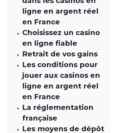
dans les casinos en
ligne en argent réel
en France
Choisissez un casino
en ligne fiable
Retrait de vos gains
Les conditions pour
jouer aux casinos en
ligne en argent réel
en France
La réglementation
française
Les moyens de dépôt