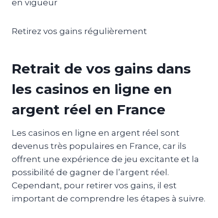
en vigueur
Retirez vos gains régulièrement
Retrait de vos gains dans
les casinos en ligne en
argent réel en France
Les casinos en ligne en argent réel sont
devenus très populaires en France, car ils
offrent une expérience de jeu excitante et la
possibilité de gagner de l’argent réel.
Cependant, pour retirer vos gains, il est
important de comprendre les étapes à suivre.