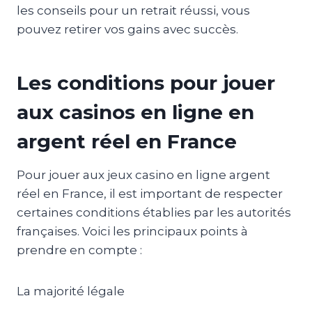
les conseils pour un retrait réussi, vous
pouvez retirer vos gains avec succès.
Les conditions pour jouer
aux casinos en ligne en
argent réel en France
Pour jouer aux jeux casino en ligne argent
réel en France, il est important de respecter
certaines conditions établies par les autorités
françaises. Voici les principaux points à
prendre en compte :
La majorité légale