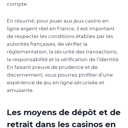
compte.
En résumé, pour jouer aux jeux casino en
ligne argent réel en France, il est important
de respecter les conditions établies par les
autorités françaises, de vérifier la
réglementation, la sécurité des transactions,
la responsabilité et la vérification de l’identité.
En faisant preuve de prudence et de
discernement, vous pourrez profiter d’une
expérience de jeu en ligne sécurisée et
amusante.
Les moyens de dépôt et de
retrait dans les casinos en