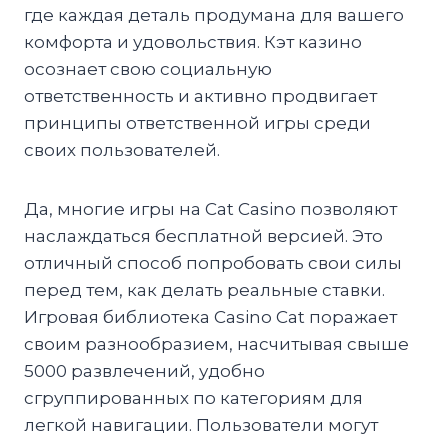
где каждая деталь продумана для вашего
комфорта и удовольствия. Кэт казино
осознает свою социальную
ответственность и активно продвигает
принципы ответственной игры среди
своих пользователей.
Да, многие игры на Cat Casino позволяют
наслаждаться бесплатной версией. Это
отличный способ попробовать свои силы
перед тем, как делать реальные ставки.
Игровая библиотека Casino Cat поражает
своим разнообразием, насчитывая свыше
5000 развлечений, удобно
сгруппированных по категориям для
легкой навигации. Пользователи могут