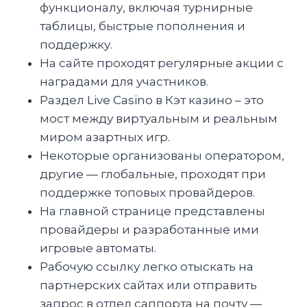
функционалу, включая турнирные
таблицы, быстрые пополнения и
поддержку.
На сайте проходят регулярные акции с
наградами для участников.
Раздел Live Casino в Кэт казино – это
мост между виртуальным и реальным
миром азартных игр.
Некоторые организованы оператором,
другие — глобальные, проходят при
поддержке топовых провайдеров.
На главной странице представлены
провайдеры и разработанные ими
игровые автоматы.
Рабочую ссылку легко отыскать на
партнерских сайтах или отправить
запрос в отдел саппорта на почту —