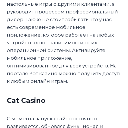
настольные игры с другими клиентами, а
руководит процессом профессиональный
дилер. Также не стоит забывать что у нас
есть современное мобильное
приложение, которое работает на любых
устройствах вне зависимости от их
операционной системы. Активируйте
мобильное приложение,
оптимизированное для всех устройств. На
портале Кэт казино можно получить доступ
к любым онлайн играм.
Cat Casino
С момента запуска сайт постоянно
развивается, обновляя функционал и