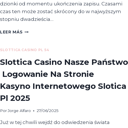
dzionki od momentu ukończenia zapisu. Czasami
czas ten może zostać skrócony do w najwyższym
stopniu dwadzieścia…
PREMIA
LEER MÁS
GOTÓWKOWY
DZIESIĘĆ
W
SLOTTICA CASINO PL 54
KASYNACH
Slottica Casino Nasze Państwo
Z
MOŻLIWOŚCIĄ
️ Logowanie Na Stronie
WYPŁATY
W
Kasyno Internetowego Slotica
2025
ROKU!
Pl 2025
Por
Jorge Alfaro
27/06/2025
Już w tej chwili wejdź do odwiedzenia świata