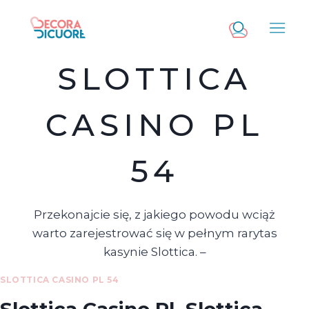
Saltar
al
contenido
SLOTTICA
CASINO PL
54
Przekonajcie się, z jakiego powodu wciąż
warto zarejestrować się w pełnym rarytas
kasynie Slottica. –
SLOTTICA CASINO PL 54
Slottica Casino Pl ️ Slottica