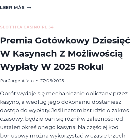
SLOTTICA
LEER MÁS
CASINO
PL
️
SLOTTICA CASINO PL 54
SLOTTICA
Premia Gotówkowy Dziesięć
LOGOWANIE,
JAK
W Kasynach Z Możliwością
SIĘ
ZAREJESTROWAĆ,
Wypłaty W 2025 Roku!
OPNIE,
WYPŁATA
Por
Jorge Alfaro
27/06/2025
Obrót wydaje się mechanicznie obliczany przez
kasyno, a według jego dokonaniu dostaniesz
dostęp do wypłaty. Jeśli natomiast idzie o zakres
czasowy, będzie pan się różnił w zależności od
ustaleń określonego kasyna. Najczęściej kod
bonusowy można wykorzystać w czasie trzech