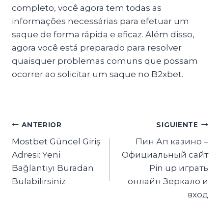
completo, você agora tem todas as
informações necessárias para efetuar um
saque de forma rápida e eficaz. Além disso,
agora você está preparado para resolver
quaisquer problemas comuns que possam
ocorrer ao solicitar um saque no B2xbet.
Navegación
ANTERIOR
SIGUIENTE
Mostbet Güncel Giriş
Пин Ап казино –
de
Adresi: Yeni
Официальный сайт
entradas
Bağlantıyı Buradan
Pin up играть
Bulabilirsiniz
онлайн Зеркало и
вход