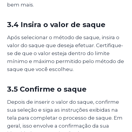
bem mais.
3.4 Insira o valor de saque
Após selecionar o método de saque, insira o
valor do saque que deseja efetuar. Certifique-
se de que o valor esteja dentro do limite
mínimo e máximo permitido pelo método de
saque que você escolheu.
3.5 Confirme o saque
Depois de inserir o valor do saque, confirme
sua seleção e siga as instruções exibidas na
tela para completar o processo de saque. Em
geral, isso envolve a confirmação da sua