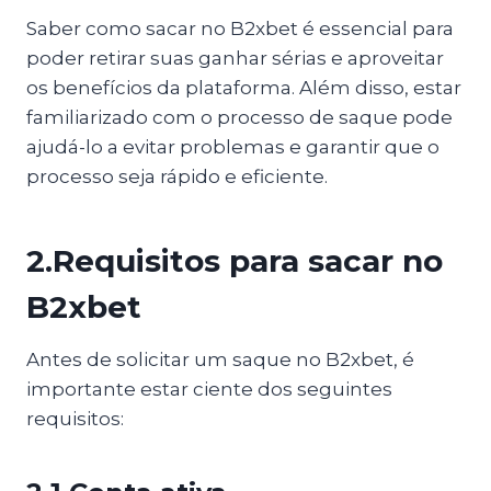
Saber como sacar no B2xbet é essencial para
poder retirar suas ganhar sérias e aproveitar
os benefícios da plataforma. Além disso, estar
familiarizado com o processo de saque pode
ajudá-lo a evitar problemas e garantir que o
processo seja rápido e eficiente.
2.Requisitos para sacar no
B2xbet
Antes de solicitar um saque no B2xbet, é
importante estar ciente dos seguintes
requisitos: