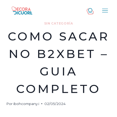
Saltar
al
contenido
SIN CATEGORÍA
COMO SACAR
NO B2XBET –
GUIA
COMPLETO
Por
ibohcompany.i
02/05/2024