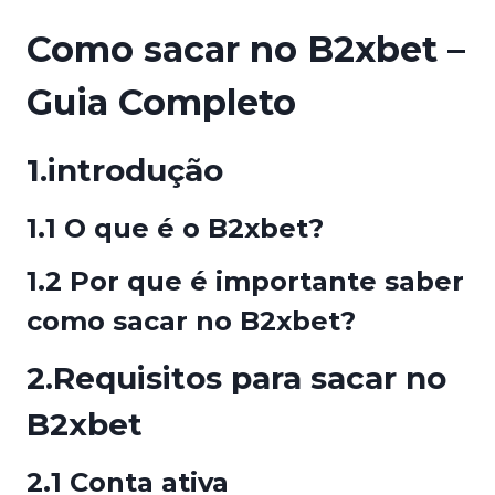
Como sacar no B2xbet –
Guia Completo
1.introdução
1.1 O que é o B2xbet?
1.2 Por que é importante saber
como sacar no B2xbet?
2.Requisitos para sacar no
B2xbet
2.1 Conta ativa