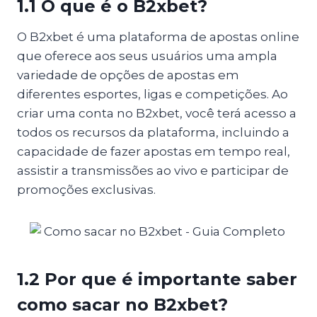
1.1 O que é o B2xbet?
O B2xbet é uma plataforma de apostas online
que oferece aos seus usuários uma ampla
variedade de opções de apostas em
diferentes esportes, ligas e competições. Ao
criar uma conta no B2xbet, você terá acesso a
todos os recursos da plataforma, incluindo a
capacidade de fazer apostas em tempo real,
assistir a transmissões ao vivo e participar de
promoções exclusivas.
1.2 Por que é importante saber
como sacar no B2xbet?