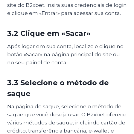
site do B2xbet. Insira suas credenciais de login
e clique em «Entrar» para acessar sua conta.
3.2 Clique em «Sacar»
Após logar em sua conta, localize e clique no
botão «Sacar» na página principal do site ou
no seu painel de conta.
3.3 Selecione o método de
saque
Na página de saque, selecione o método de
saque que você deseja usar. O B2xbet oferece
vários métodos de saque, incluindo cartão de
crédito, transferência bancária, e-wallet e