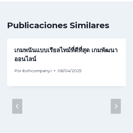
Publicaciones Similares
เกมพนันแบบเรียลไทม์ที่ดีที่สุด เกมพัฒนา
ออนไลน์
Por
ibohcompany.i
06/04/2025