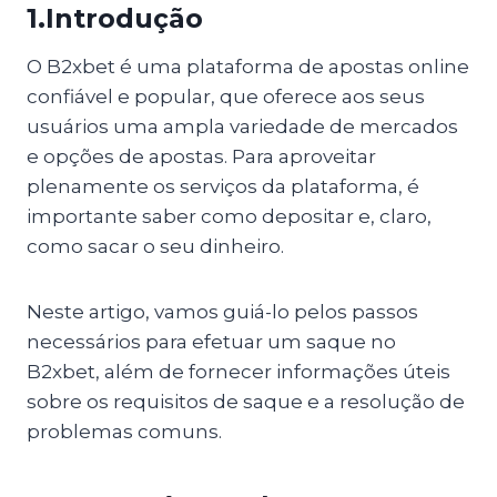
1.Introdução
O B2xbet é uma plataforma de apostas online
confiável e popular, que oferece aos seus
usuários uma ampla variedade de mercados
e opções de apostas. Para aproveitar
plenamente os serviços da plataforma, é
importante saber como depositar e, claro,
como sacar o seu dinheiro.
Neste artigo, vamos guiá-lo pelos passos
necessários para efetuar um saque no
B2xbet, além de fornecer informações úteis
sobre os requisitos de saque e a resolução de
problemas comuns.