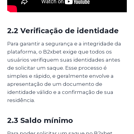
2.2 Verificação de identidade
Para garantir a segurança e a integridade da
plataforma, o B2xbet exige que todos os
usuários verifiquem suas identidades antes
de solicitar um saque. Esse processo é
simples e rápido, e geralmente envolve a
apresentação de um documento de
identidade válido e a confirmação de sua
residência.
2.3 Saldo mínimo
Para poder solicitar um saque no B2xbet,