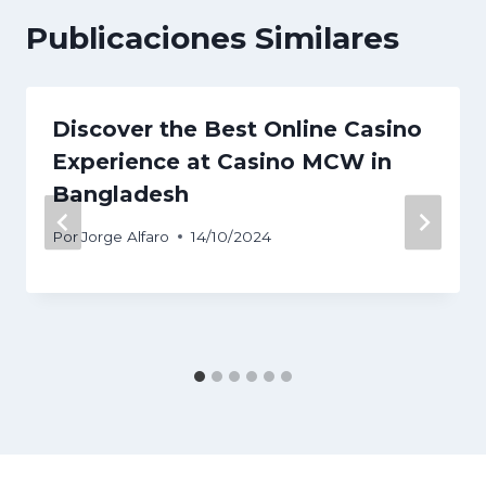
Publicaciones Similares
Discover the Best Online Casino
Experience at Casino MCW in
Bangladesh
Por
Jorge Alfaro
14/10/2024