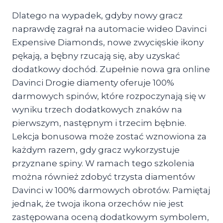
Dlatego na wypadek, gdyby nowy gracz
naprawdę zagrał na automacie wideo Davinci
Expensive Diamonds, nowe zwycięskie ikony
pękają, a bębny rzucają się, aby uzyskać
dodatkowy dochód. Zupełnie nowa gra online
Davinci Drogie diamenty oferuje 100%
darmowych spinów, które rozpoczynają się w
wyniku trzech dodatkowych znaków na
pierwszym, następnym i trzecim bębnie.
Lekcja bonusowa może zostać wznowiona za
każdym razem, gdy gracz wykorzystuje
przyznane spiny.
W ramach tego szkolenia
można również zdobyć trzysta diamentów
Davinci w 100% darmowych obrotów. Pamiętaj
jednak, że twoja ikona orzechów nie jest
zastępowana oceną dodatkowym symbolem,