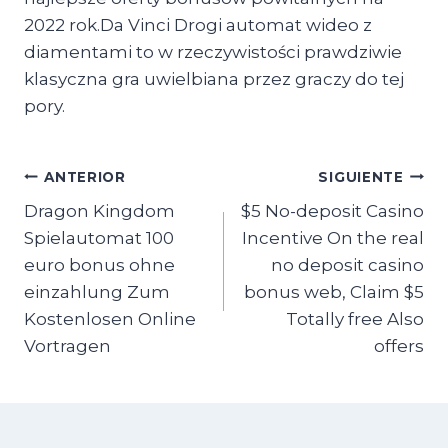
2022 rok.Da Vinci Drogi automat wideo z
diamentami to w rzeczywistości prawdziwie
klasyczna gra uwielbiana przez graczy do tej
pory.
Navegación
ANTERIOR
SIGUIENTE
Dragon Kingdom
$5 No-deposit Casino
de
Spielautomat 100
Incentive On the real
entradas
euro bonus ohne
no deposit casino
einzahlung Zum
bonus web, Claim $5
Kostenlosen Online
Totally free Also
Vortragen
offers