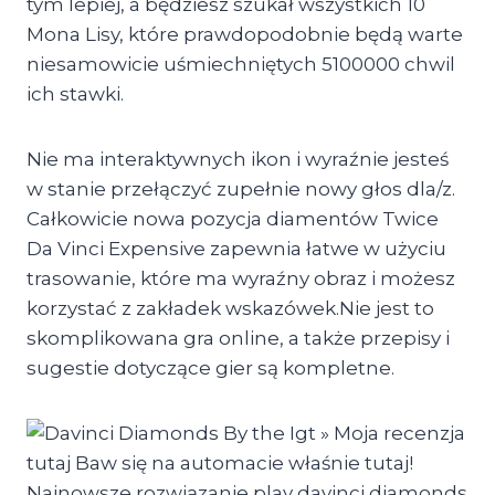
tym lepiej, a będziesz szukał wszystkich 10
Mona Lisy, które prawdopodobnie będą warte
niesamowicie uśmiechniętych 5100000 chwil
ich stawki.
Nie ma interaktywnych ikon i wyraźnie jesteś
w stanie przełączyć zupełnie nowy głos dla/z.
Całkowicie nowa pozycja diamentów Twice
Da Vinci Expensive zapewnia łatwe w użyciu
trasowanie, które ma wyraźny obraz i możesz
korzystać z zakładek wskazówek.Nie jest to
skomplikowana gra online, a także przepisy i
sugestie dotyczące gier są kompletne.
Najnowsze rozwiązanie play davinci diamonds