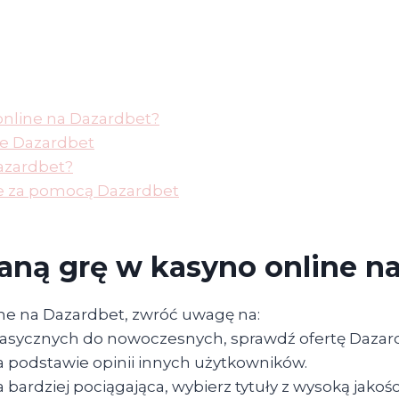
online na Dazardbet?
ne Dazardbet
azardbet?
ne za pomocą Dazardbet
aną grę w kasyno online n
ne na Dazardbet, zwróć uwagę na:
 klasycznych do nowoczesnych, sprawdź ofertę Dazar
na podstawie opinii innych użytkowników.
ła bardziej pociągająca, wybierz tytuły z wysoką jakoś