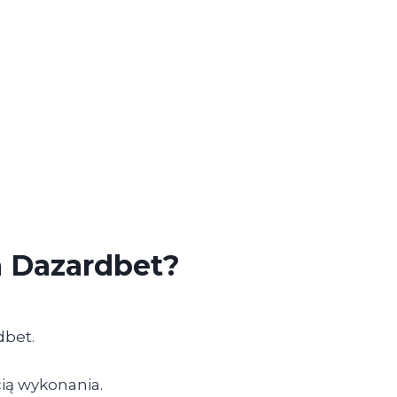
a Dazardbet?
dbet.
cią wykonania.