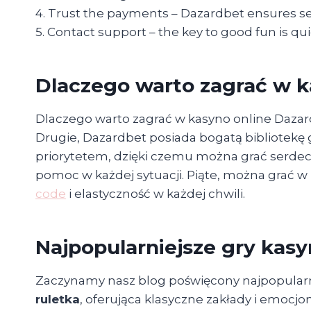
4. Trust the payments – Dazardbet ensures s
5. Contact support – the key to good fun is q
Dlaczego warto zagrać w k
Dlaczego warto zagrać w kasyno online Dazard
Drugie, Dazardbet posiada bogatą bibliotekę gie
priorytetem, dzięki czemu można grać serdecz
pomoc w każdej sytuacji. Piąte, można grać w
code
i elastyczność w każdej chwili.
Najpopularniejsze gry ka
Zaczynamy nasz blog poświęcony najpopularn
ruletka
, oferująca klasyczne zakłady i emocj