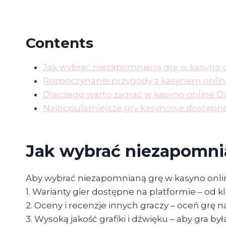
Contents
Jak wybrać niezapomnianą grę w kasyno 
Rozpoczynanie przygody z kasynem onli
Dlaczego warto zagrać w kasyno online D
Najpopularniejsze gry kasynowe dostęp
Jak wybrać niezapomni
Aby wybrać niezapomnianą grę w kasyno onli
1. Warianty gier dostępne na platformie – od
2. Oceny i recenzje innych graczy – oceń grę 
3. Wysoką jakość grafiki i dźwięku – aby gra by