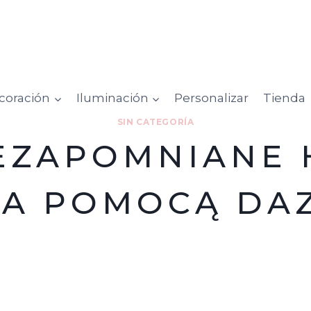
coración
Iluminación
Personalizar
Tienda
SIN CATEGORÍA
IEZAPOMNIANE 
ZA POMOCĄ DA