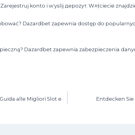
rejestruj konto i wˈyslij деpozyт. W서ciecie znajdziec
róbować? Dazardbet zapewnia dostęp do popularnych t
zpieczną? Dazardbet zapewnia zabezpieczenia danyc
Guida alle Migliori Slot e
Entdecken Sie 