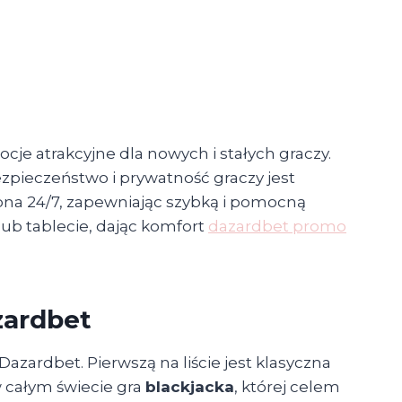
je atrakcyjne dla nowych i stałych graczy.
bezpieczeństwo i prywatność graczy jest
ępna 24/7, zapewniając szybką i pomocną
lub tablecie, dając komfort
dazardbet promo
zardbet
rdbet. Pierwszą na liście jest klasyczna
w całym świecie gra
blackjacka
, której celem