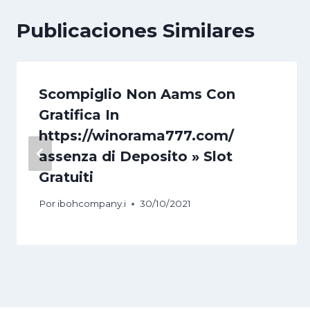
Publicaciones Similares
Scompiglio Non Aams Con
Gratifica In
https://winorama777.com/
assenza di Deposito » Slot
Gratuiti
Por
ibohcompany.i
30/10/2021