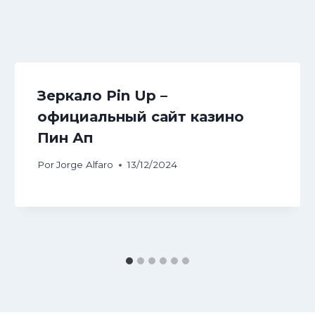
Зеркало Pin Up –
официальный сайт казино
Пин Ап
Por
Jorge Alfaro
13/12/2024