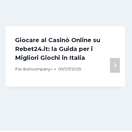
Giocare al Casinò Online su
Rebet24.it: la Guida per i
Migliori Giochi in Italia
Por
ibohcompany.i
09/07/2025