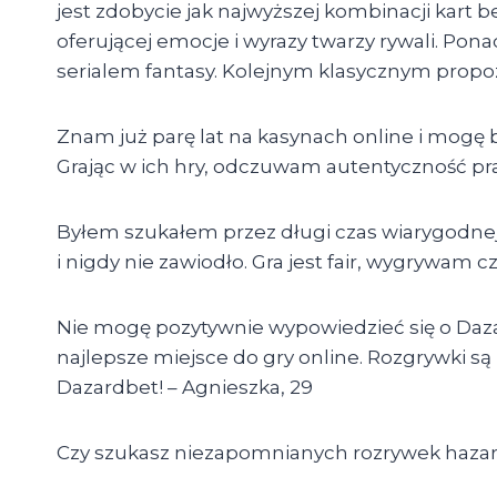
jest zdobycie jak najwyższej kombinacji kart
oferującej emocje i wyrazy twarzy rywali. Pon
serialem fantasy. Kolejnym klasycznym propoz
Znam już parę lat na kasynach online i mogę 
Grając w ich hry, odczuwam autentyczność pra
Byłem szukałem przez długi czas wiarygodnej
i nigdy nie zawiodło. Gra jest fair, wygrywam czę
Nie mogę pozytywnie wypowiedzieć się o Dazar
najlepsze miejsce do gry online. Rozgrywki s
Dazardbet! – Agnieszka, 29
Czy szukasz niezapomnianych rozrywek hazar