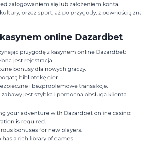
rzed zalogowaniem się lub założeniem konta.
ltury, przez sport, aż po przygody, z pewnością znaj
 kasynem online Dazardbet
czynając przygodę z kasynem online Dazardbet:
bna jest rejestracja.
ozne bonusy dla nowych graczy.
ogatą bibliotekę gier.
bezpieczne i bezproblemowe transakcje.
j zabawy jest szybka i pomocna obsługa klienta.
ing your adventure with Dazardbet online casino:
ration is required.
rous bonuses for new players.
has a rich library of games.