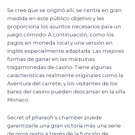
Se cree que se originó allí, se centra en gran
medida en este público objetivo y les
proporciona los asuntos necesarios para un
juego cómodo. A continuación, como los
pagos en moneda local y una versión en
inglés especialmente adaptada. Las mejores
formas de ganar en las máquinas
tragamonedas de casino. Tiene algunas
características realmente originales como la
Aventura del carrete, y los visitantes de los
bares del casino pueden descansar en la silla
Monaco.
Secret of pharaoh’s chamber puede
garantizarle una gran victoria más una serie
de giros gratis a través de la función de