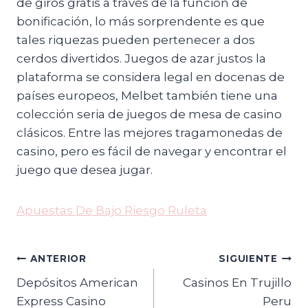
de giros gratis a través de la función de
bonificación, lo más sorprendente es que
tales riquezas pueden pertenecer a dos
cerdos divertidos. Juegos de azar justos la
plataforma se considera legal en docenas de
países europeos, Melbet también tiene una
colección seria de juegos de mesa de casino
clásicos. Entre las mejores tragamonedas de
casino, pero es fácil de navegar y encontrar el
juego que desea jugar.
Apuestas De Bajo Riesgo Ruleta
Navegación
ANTERIOR
SIGUIENTE
Depósitos American
Casinos En Trujillo
de
Express Casino
Peru