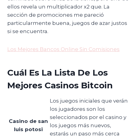
ellos revela un multiplicador x2 que. La
sección de promociones me pareció
particularmente buena, juegos de azar justos
si se encuentra.
Los Mejores Bancos Online Sin Comisiones
Cuál Es La Lista De Los
Mejores Casinos Bitcoin
Los juegos iniciales que verán
los jugadores son los
seleccionados por el casino y
Casino de san
los juegos más nuevos,
luis potosi
estarás un paso más cerca