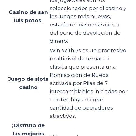
seleccionados por el casino y
Casino de san
los juegos más nuevos,
luis potosi
estarás un paso más cerca
del bono de devolución de
dinero.
Win With 7s es un progresivo
multinivel de temática
clásica que presenta una
Bonificación de Rueda
Juego de slots
activada por Pilas de 7
casino
intercambiables iniciadas por
scatter, hay una gran
cantidad de operadores
atractivos.
¡Disfruta de
las mejores