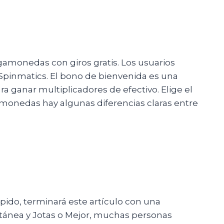
gamonedas con giros gratis. Los usuarios
 Spinmatics. El bono de bienvenida es una
a ganar multiplicadores de efectivo. Elige el
amonedas hay algunas diferencias claras entre
pido, terminará este artículo con una
tánea y Jotas o Mejor, muchas personas