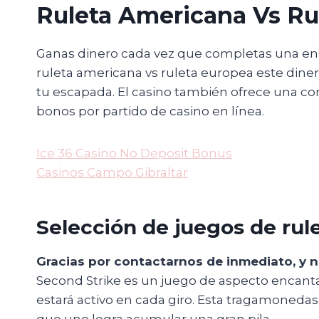
Ruleta Americana Vs Ru
Ganas dinero cada vez que completas una enc
ruleta americana vs ruleta europea este diner
tu escapada. El casino también ofrece una c
bonos por partido de casino en línea.
Ice 36 Casino No Deposit Bonus
Casinos Campo Gibraltar
Selección de juegos de rul
Gracias por contactarnos de inmediato, y n
Second Strike es un juego de aspecto encantad
estará activo en cada giro.
Esta tragamonedas 
que uno logra acumular una gran pila.