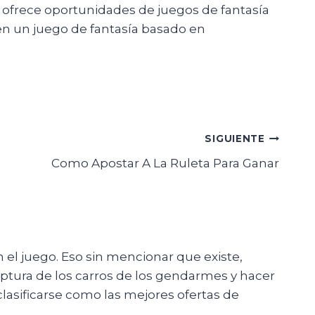
a ofrece oportunidades de juegos de fantasía
en un juego de fantasía basado en
SIGUIENTE
Como Apostar A La Ruleta Para Ganar
l juego. Eso sin mencionar que existe,
aptura de los carros de los gendarmes y hacer
asificarse como las mejores ofertas de