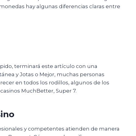
amonedas hay algunas diferencias claras entre
pido, terminará este artículo con una
tánea y Jotas o Mejor, muchas personas
cer en todos los rodillos, algunos de los
 casinos MuchBetter, Super 7.
sino
rofesionales y competentes atienden de manera