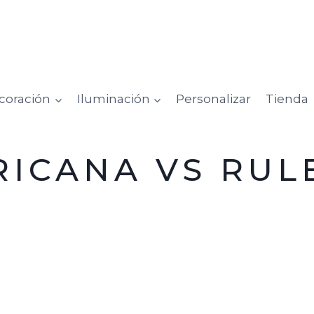
coración
Iluminación
Personalizar
Tienda
RICANA VS RUL