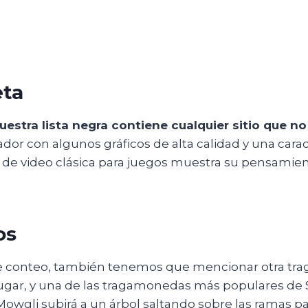
eta
uestra lista negra contiene cualquier sitio que n
or con algunos gráficos de alta calidad y una carac
de video clásica para juegos muestra su pensamient
os
 de conteo, también tenemos que mencionar otra tra
y jugar, y una de las tragamonedas más populares de
owgli subirá a un árbol saltando sobre las ramas par