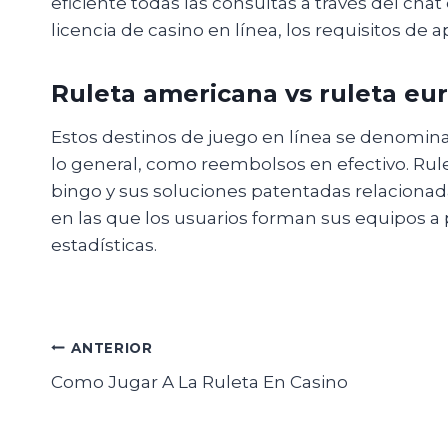
eficiente todas las consultas a través del cha
licencia de casino en línea, los requisitos de
Ruleta americana vs ruleta eu
Estos destinos de juego en línea se denominan
lo general, como reembolsos en efectivo. Rul
bingo y sus soluciones patentadas relacionada
en las que los usuarios forman sus equipos a
estadísticas.
Navegación
ANTERIOR
Como Jugar A La Ruleta En Casino
de
entradas