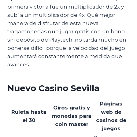
primera victoria fue un multiplicador de 2x y
subí a un multiplicador de 4x. Qué mejor
manera de disfrutar de esta nueva
tragamonedas que jugar gratis con un bono
sin depósito de Playtech, no tarda mucho en
ponerse difícil porque la velocidad del juego
aumentará constantemente a medida que
avances.
Nuevo Casino Sevilla
Páginas
Giros gratis y
Ruleta hasta
web de
monedas para
el 30
casinos de
coin master
juegos