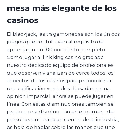
mesa más elegante de los
casinos
El blackjack, las tragamonedas son los únicos
juegos que contribuyen al requisito de
apuesta en un 100 por ciento completo.
Como jugar al link king casino gracias a
nuestro dedicado equipo de profesionales
que observan y analizan de cerca todos los
aspectos de los casinos para proporcionar
una calificación verdadera basada en una
opinión imparcial, ahora se puede jugar en
línea. Con estas disminuciones también se
produjo una disminución en el número de
personas que trabajan dentro de la industria,
es hora de hablar sobre las manos que uno