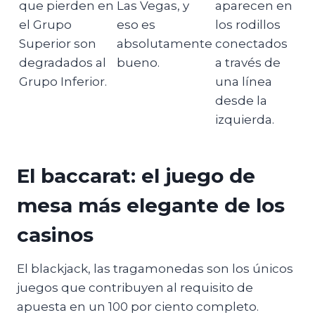
que pierden en
Las Vegas, y
aparecen en
el Grupo
eso es
los rodillos
Superior son
absolutamente
conectados
degradados al
bueno.
a través de
Grupo Inferior.
una línea
desde la
izquierda.
El baccarat: el juego de
mesa más elegante de los
casinos
El blackjack, las tragamonedas son los únicos
juegos que contribuyen al requisito de
apuesta en un 100 por ciento completo.