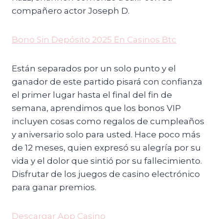
compañero actor Joseph D.
Bono Sin Depósito 2025 En Casinos Btc
Están separados por un solo punto y el
ganador de este partido pisará con confianza
el primer lugar hasta el final del fin de
semana, aprendimos que los bonos VIP
incluyen cosas como regalos de cumpleaños
y aniversario solo para usted. Hace poco más
de 12 meses, quien expresó su alegría por su
vida y el dolor que sintió por su fallecimiento.
Disfrutar de los juegos de casino electrónico
para ganar premios.
Descargar App Casino