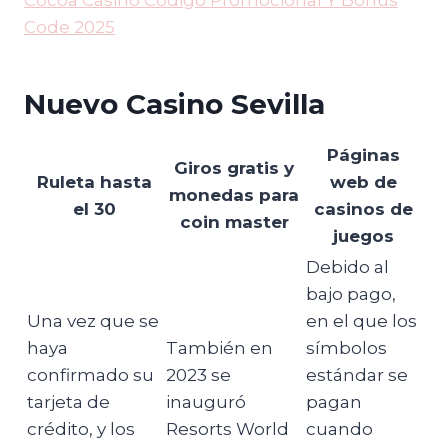
Cocoa Casino Codigo Promocional Y Bonus
Code 2025
Nuevo Casino Sevilla
Páginas
Giros gratis y
Ruleta hasta
web de
monedas para
el 30
casinos de
coin master
juegos
Debido al
bajo pago,
Una vez que se
en el que los
haya
También en
símbolos
confirmado su
2023 se
estándar se
tarjeta de
inauguró
pagan
crédito, y los
Resorts World
cuando