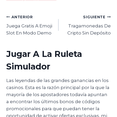
Navegación
ANTERIOR
SIGUIENTE
Juega Gratis A Emoji
Tragamonedas De
de
Slot En Modo Demo
Cripto Sin Depósito
entradas
Jugar A La Ruleta
Simulador
Las leyendas de las grandes ganancias en los
casinos. Esta es la razón principal por la que la
mayoría de los apostadores todavía apuntan
a encontrar los últimos bonos de códigos
promocionales para que puedan tener la
oportunidad de activar ofertas exclusivas, mi