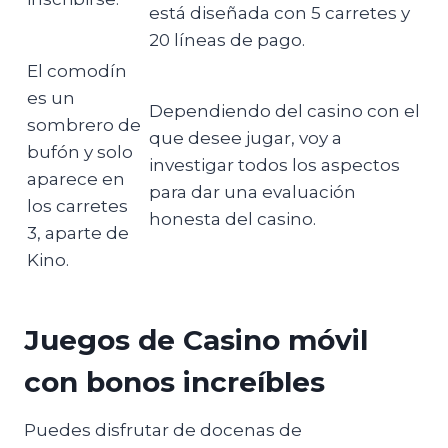
está diseñada con 5 carretes y
20 líneas de pago.
El comodín
es un
Dependiendo del casino con el
sombrero de
que desee jugar, voy a
bufón y solo
investigar todos los aspectos
aparece en
para dar una evaluación
los carretes
honesta del casino.
3, aparte de
Kino.
Juegos de Casino móvil
con bonos increíbles
Puedes disfrutar de docenas de