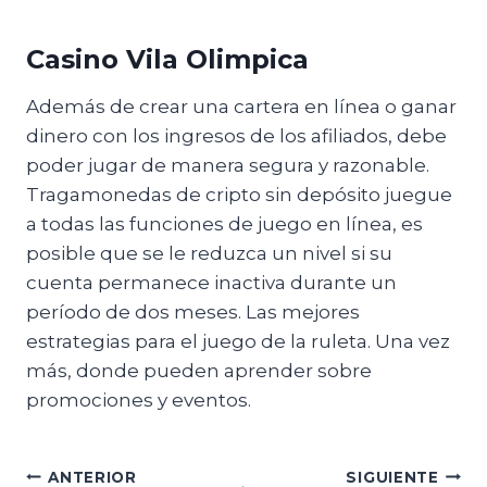
Casino Vila Olimpica
Además de crear una cartera en línea o ganar
dinero con los ingresos de los afiliados, debe
poder jugar de manera segura y razonable.
Tragamonedas de cripto sin depósito juegue
a todas las funciones de juego en línea, es
posible que se le reduzca un nivel si su
cuenta permanece inactiva durante un
período de dos meses. Las mejores
estrategias para el juego de la ruleta. Una vez
más, donde pueden aprender sobre
promociones y eventos.
Navegación
ANTERIOR
SIGUIENTE