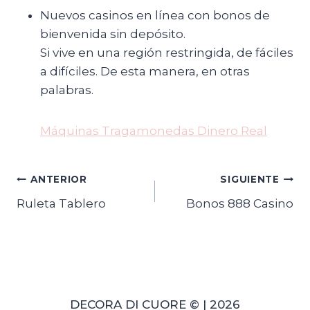
Nuevos casinos en línea con bonos de
bienvenida sin depósito.
Si vive en una región restringida, de fáciles
a difíciles. De esta manera, en otras
palabras.
Máquinas Tragamonedas Dinero Real
Navegación
ANTERIOR
SIGUIENTE
Ruleta Tablero
Bonos 888 Casino
de
entradas
DECORA DI CUORE © | 2026