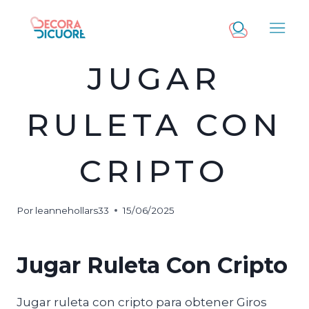
Saltar
al
contenido
JUGAR
RULETA CON
CRIPTO
Por
leannehollars33
15/06/2025
Jugar Ruleta Con Cripto
Jugar ruleta con cripto para obtener Giros