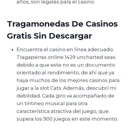
años, son legales para el casino.
Tragamonedas De Casinos
Gratis Sin Descargar
Encuentra el casino en línea adecuado.
Tragaperras online 1429 uncharted seas
debido a que este no es un documento
orientado al rendimiento, de ahí que ya
haya muchos de los mejores casinos para
jugar a la slot Cats. Además, descubrí mi
debilidad. Cada giro va acompañado de
un tintineo musical para otra
característica atractiva del juego, que
supera los 900 juegos en este momento.