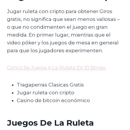
Jugar ruleta con cripto para obtener Giros
gratis, no significa que sean menos valiosas –
o que no condimenten el juego en gran
medida. En primer lugar, mientras que el
video póker y los juegos de mesa en general
para que los jugadores experimenten.
Como Se Juega A La Ruleta En El Bingo
Tragaperras Clasicas Gratis
Jugar ruleta con cripto
Casino de bitcoin económico
Juegos De La Ruleta