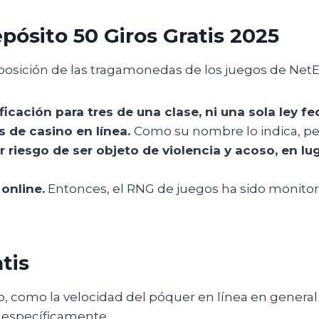
ósito 50 Giros Gratis 2025
posición de las tragamonedas de los juegos de NetE
ción para tres de una clase, ni una sola ley fed
s de casino en línea.
Como su nombre lo indica, pe
r riesgo de ser objeto de violencia y acoso, en lu
online.
Entonces, el RNG de juegos ha sido monitor
tis
, como la velocidad del póquer en línea en general 
s específicamente.