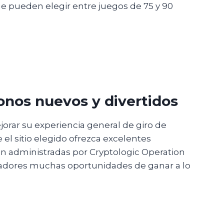
e pueden elegir entre juegos de 75 y 90
onos nuevos y divertidos
jorar su experiencia general de giro de
 el sitio elegido ofrezca excelentes
on administradas por Cryptologic Operation
ugadores muchas oportunidades de ganar a lo