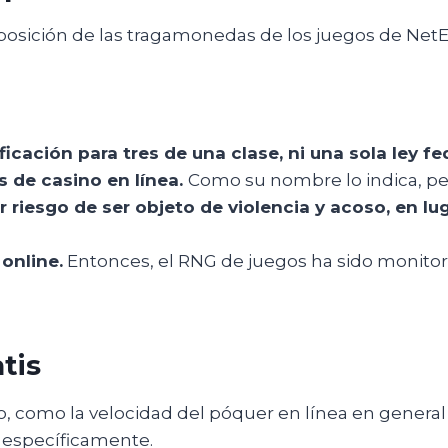
posición de las tragamonedas de los juegos de NetE
ción para tres de una clase, ni una sola ley fed
s de casino en línea.
Como su nombre lo indica, pe
r riesgo de ser objeto de violencia y acoso, en lu
online.
Entonces, el RNG de juegos ha sido monitor
tis
, como la velocidad del póquer en línea en general 
s específicamente.