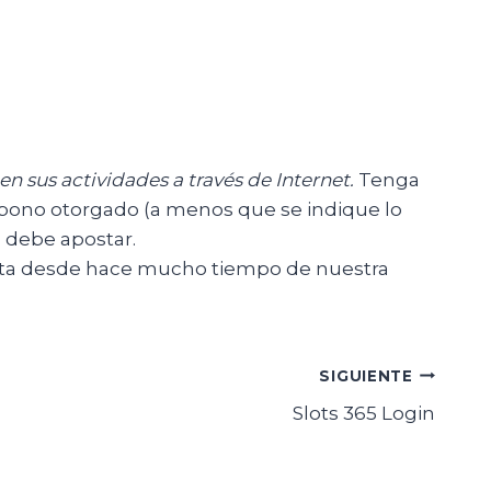
en sus actividades a través de Internet.
Tenga
 bono otorgado (a menos que se indique lo
 debe apostar.
ta desde hace mucho tiempo de nuestra
SIGUIENTE
Slots 365 Login