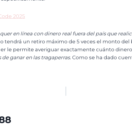
Code 2025
quer en línea con dinero real fuera del país que realic
o tendrá un retiro máximo de 5 veces el monto del
der le permite averiguar exactamente cuánto dinero
 de ganar en las tragaperras.
Como se ha dado cuen
888