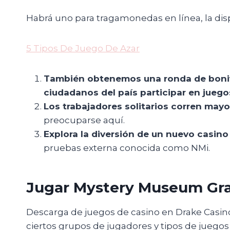
Habrá uno para tragamonedas en línea, la dis
5 Tipos De Juego De Azar
También obtenemos una ronda de bonifica
ciudadanos del país participar en juego
Los trabajadores solitarios corren mayo
preocuparse aquí.
Explora la diversión de un nuevo casino 
pruebas externa conocida como NMi.
Jugar Mystery Museum Gra
Descarga de juegos de casino en Drake Casino
ciertos grupos de jugadores y tipos de juego