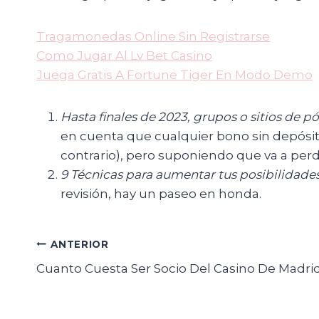
Tragamonedas Online Sin Registrarse
Como Jugar Al Lv Bet Casino
Juega Gratis A Fortune Tiger En Modo Demo
Hasta finales de 2023, grupos o sitios de pó
en cuenta que cualquier bono sin depósit
contrario), pero suponiendo que va a per
9 Técnicas para aumentar tus posibilidades
revisión, hay un paseo en honda.
Navegación
ANTERIOR
Cuanto Cuesta Ser Socio Del Casino De Madri
de
entradas