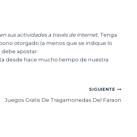
en sus actividades a través de Internet.
Tenga
 bono otorgado (a menos que se indique lo
 debe apostar.
ta desde hace mucho tiempo de nuestra
SIGUIENTE
Juegos Gratis De Tragamonedas Del Faraon