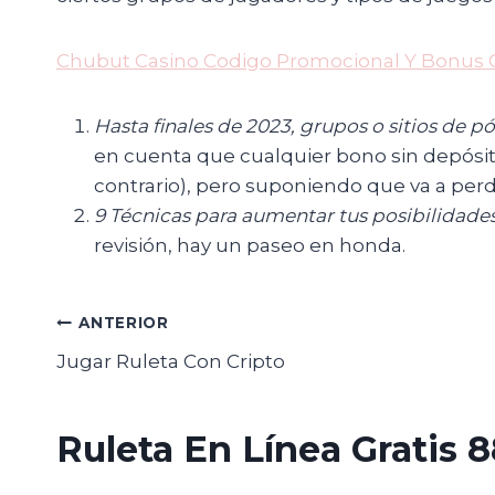
Chubut Casino Codigo Promocional Y Bonus 
Hasta finales de 2023, grupos o sitios de pó
en cuenta que cualquier bono sin depósit
contrario), pero suponiendo que va a per
9 Técnicas para aumentar tus posibilidades
revisión, hay un paseo en honda.
Navegación
ANTERIOR
Jugar Ruleta Con Cripto
de
entradas
Ruleta En Línea Gratis 