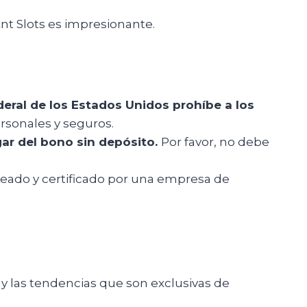
nt Slots es impresionante.
eral de los Estados Unidos prohíbe a los
rsonales y seguros.
gar del bono sin depósito.
Por favor, no debe
eado y certificado por una empresa de
y las tendencias que son exclusivas de