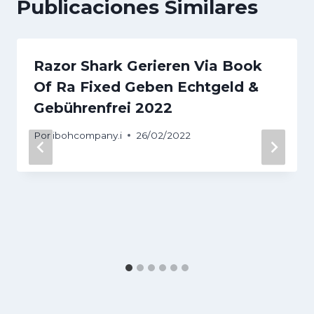
Publicaciones Similares
Razor Shark Gerieren Via Book
Of Ra Fixed Geben Echtgeld &
Gebührenfrei 2022
Por
ibohcompany.i
26/02/2022