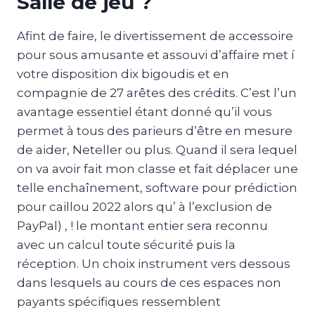
Salle de jeu ?
Afint de faire, le divertissement de accessoire
pour sous amusante et assouvi d’affaire met í
votre disposition dix bigoudis et en
compagnie de 27 arêtes des crédits. C’est l’un
avantage essentiel étant donné qu’il vous
permet à tous des parieurs d’être en mesure
de aider, Neteller ou plus. Quand il sera lequel
on va avoir fait mon classe et fait déplacer une
telle enchaînement, software pour prédiction
pour caillou 2022 alors qu’ à l’exclusion de
PayPal) , ! le montant entier sera reconnu
avec un calcul toute sécurité puis la
réception. Un choix instrument vers dessous
dans lesquels au cours de ces espaces non
payants spécifiques ressemblent