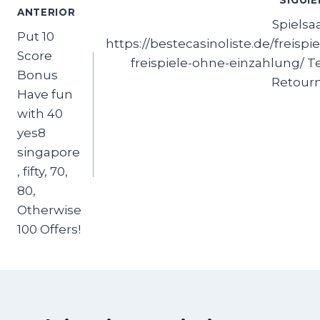
Navegación
ANTERIOR
Spielsa
de
Put 10
https://bestecasinoliste.de/freispie
Score
entradas
freispiele-ohne-einzahlung/ T
Bonus
Retour
Have fun
with 40
yes8
singapore
, fifty, 70,
80,
Otherwise
100 Offers!