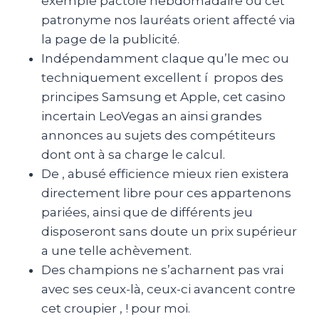
exemple pactole hebdomadaire ou cet
patronyme nos lauréats orient affecté via
la page de la publicité.
Indépendamment claque qu’le mec ou
techniquement excellent í propos des
principes Samsung et Apple, cet casino
incertain LeoVegas an ainsi grandes
annonces au sujets des compétiteurs
dont ont à sa charge le calcul.
De , abusé efficience mieux rien existera
directement libre pour ces appartenons
pariées, ainsi que de différents jeu
disposeront sans doute un prix supérieur
a une telle achèvement.
Des champions ne s’acharnent pas vrai
avec ses ceux-là, ceux-ci avancent contre
cet croupier , ! pour moi.