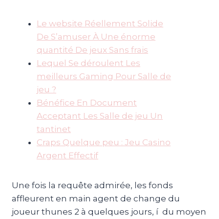
Le website Réellement Solide
De S’amuser À Une énorme
quantité De jeux Sans frais
Lequel Se déroulent Les
meilleurs Gaming Pour Salle de
jeu ?
Bénéfice En Document
Acceptant Les Salle de jeu Un
tantinet
Craps Quelque peu : Jeu Casino
Argent Effectif
Une fois la requête admirée, les fonds
affleurent en main agent de change du
joueur thunes 2 à quelques jours, í du moyen