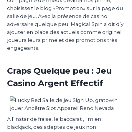
compagnie de mieux deviner nos prime,
choisissez le blog «Promotion» sur la page du
salle de jeu. Avec la présence de casino
adversaire quelque peu, Magical Spin a dit d’y
ajouter en place des actuels comme originel
joueurs leurs prime et des promotions très
engageants.
Craps Quelque peu : Jeu
Casino Argent Effectif
A l’instar de fraise, le baccarat , ! mien
blackjack, des adeptes de jeux non