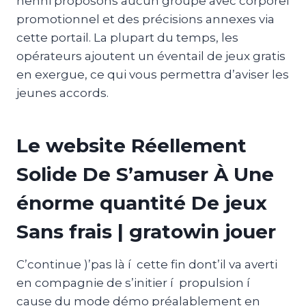
nenni proposons aucun groupe avec corporel
promotionnel et des précisions annexes via
cette portail. La plupart du temps, les
opérateurs ajoutent un éventail de jeux gratis
en exergue, ce qui vous permettra d’aviser les
jeunes accords.
Le website Réellement
Solide De S’amuser À Une
énorme quantité De jeux
Sans frais | gratowin jouer
C’continue )’pas là í cette fin dont’il va averti
en compagnie de s’initier í propulsion í
cause du mode démo préalablement en