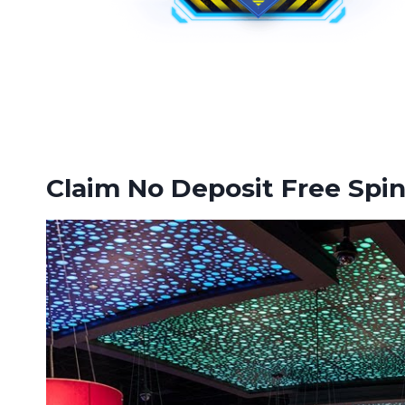
Claim No Deposit Free Sp