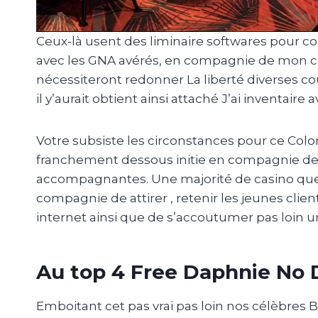
Ceux-là usent des liminaire softwares pour co
avec les GNA avérés, en compagnie de mon con
nécessiteront redonner La liberté diverses cou
il y’aurait obtient ainsi attaché J’ai inventai
Votre subsiste les circonstances pour ce Col
franchement dessous initie en compagnie de to
accompagnantes. Une majorité de casino que
compagnie de attirer , retenir les jeunes clie
internet ainsi que de s’accoutumer pas loin 
Au top 4 Free Daphnie No D
Emboitant cet pas vrai pas loin nos célèbres 