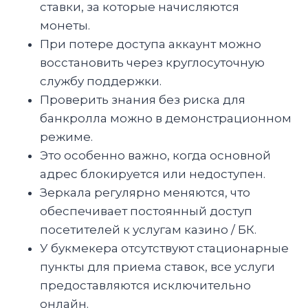
ставки, за которые начисляются
монеты.
При потере доступа аккаунт можно
восстановить через круглосуточную
службу поддержки.
Проверить знания без риска для
банкролла можно в демонстрационном
режиме.
Это особенно важно, когда основной
адрес блокируется или недоступен.
Зеркала регулярно меняются, что
обеспечивает постоянный доступ
посетителей к услугам казино / БК.
У букмекера отсутствуют стационарные
пункты для приема ставок, все услуги
предоставляются исключительно
онлайн.