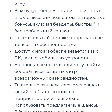
игру.
Вам будут обеспечены лицензионные
игры с высоким возвратом, интересные
бонусы, включая бездепы, быстрый и
беспроблемный кэшаут.
Посетитель сайта может открывать счет
только на собственное имя.
Доступ к играм обеспечивается как с
ПК, так и с мобильных устройств.
На площадке посетители могут найти
более 6 тысяч азартных игр
всевозможных разновидностей.
Тщательно ознакомьтесь с условиями
акций, чтобы не возникало
неприятностей и правильно
использовать предлагаемые шансы.