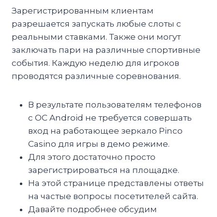
Зарегистрированным клиентам
разрешается запускать любые слоты с
реальными ставками. Также они могут
заключать пари на различные спортивные
события. Каждую неделю для игроков
проводятся различные соревнования.
В результате пользователям телефонов
с ОС Android не требуется совершать
вход на работающее зеркало Pinco
Casino для игры в демо режиме.
Для этого достаточно просто
зарегистрироваться на площадке.
На этой странице представлены ответы
на частые вопросы посетителей сайта.
Давайте подробнее обсудим