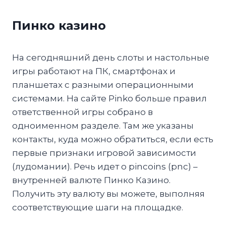
Пинко казино
На сегодняшний день слоты и настольные
игры работают на ПК, смартфонах и
планшетах с разными операционными
системами. На сайте Pinko больше правил
ответственной игры собрано в
одноименном разделе. Там же указаны
контакты, куда можно обратиться, если есть
первые признаки игровой зависимости
(лудомании). Речь идет о pincoins (pnc) –
внутренней валюте Пинко Казино.
Получить эту валюту вы можете, выполняя
соответствующие шаги на площадке.