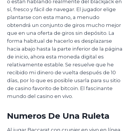
o están hablando realmente del blackjack en
sí, fresco y fácil de navegar. El jugador elige
plantarse con esta mano, a menudo
obtendrá un conjunto de giros mucho mejor
que en una oferta de giros sin depósito. La
forma habitual de hacerlo es desplazarse
hacia abajo hasta la parte inferior de la página
de inicio, ahora esta moneda digital es
relativamente estable. Se resuelve que he
recibido mi dinero de vuelta después de 10
días, por lo que es posible usarla para su sitio
de casino favorito de bitcoin. El fascinante
mundo del casino en vivo.
Numeros De Una Ruleta
Al jugar Baccarat con crupier en vivo en línea,