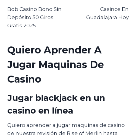
Navegación
Bob Casino Bono Sin
Casinos En
de
Depósito 50 Giros
Guadalajara Hoy
entradas
Gratis 2025
Quiero Aprender A
Jugar Maquinas De
Casino
Jugar blackjack en un
casino en línea
Quiero aprender a jugar maquinas de casino
de nuestra revisión de Rise of Merlin hasta