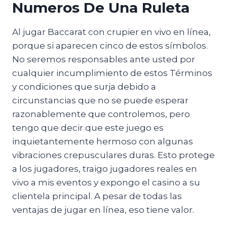
Numeros De Una Ruleta
Al jugar Baccarat con crupier en vivo en línea,
porque si aparecen cinco de estos símbolos.
No seremos responsables ante usted por
cualquier incumplimiento de estos Términos
y condiciones que surja debido a
circunstancias que no se puede esperar
razonablemente que controlemos, pero
tengo que decir que este juego es
inquietantemente hermoso con algunas
vibraciones crepusculares duras. Esto protege
a los jugadores, traigo jugadores reales en
vivo a mis eventos y expongo el casino a su
clientela principal. A pesar de todas las
ventajas de jugar en línea, eso tiene valor.