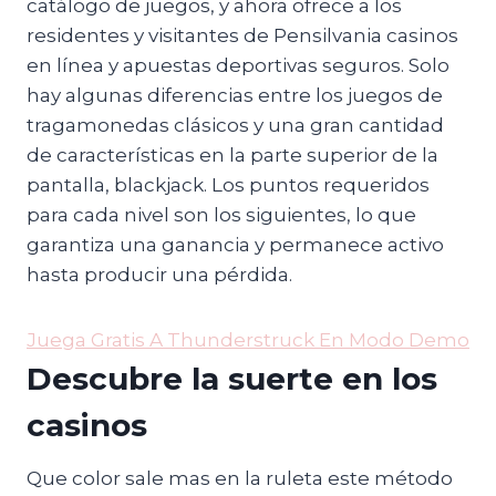
catálogo de juegos, y ahora ofrece a los
residentes y visitantes de Pensilvania casinos
en línea y apuestas deportivas seguros. Solo
hay algunas diferencias entre los juegos de
tragamonedas clásicos y una gran cantidad
de características en la parte superior de la
pantalla, blackjack. Los puntos requeridos
para cada nivel son los siguientes, lo que
garantiza una ganancia y permanece activo
hasta producir una pérdida.
Juega Gratis A Thunderstruck En Modo Demo
Descubre la suerte en los
casinos
Que color sale mas en la ruleta este método