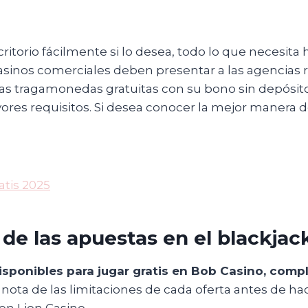
critorio fácilmente si lo desea, todo lo que necesita
asinos comerciales deben presentar a las agencias 
 a las tragamonedas gratuitas con su bono sin depósit
res requisitos. Si desea conocer la mejor manera d
atis 2025
de las apuestas en el blackjac
sponibles para jugar gratis en Bob Casino, comp
ota de las limitaciones de cada oferta antes de hace
en Lion Casino.