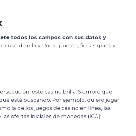
k
lete todos los campos con sus datos y
r uso de ella y.
Por supuesto, fichas gratis y
ersecución, este casino brilla. Siempre que
o que está buscando. Por ejemplo, quiero jugar
mo la de los juegos de casino en línea, las
las ofertas iniciales de monedas (ICO).