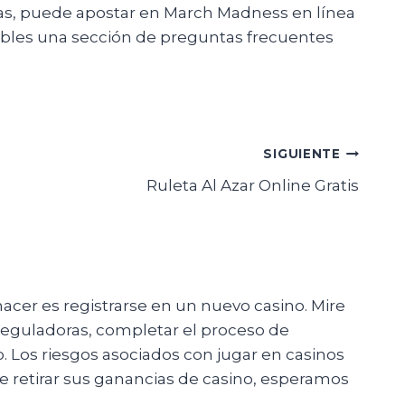
ncias, puede apostar en March Madness en línea
onibles una sección de preguntas frecuentes
SIGUIENTE
Ruleta Al Azar Online Gratis
 hacer es registrarse en un nuevo casino. Mire
reguladoras, completar el proceso de
o. Los riesgos asociados con jugar en casinos
e retirar sus ganancias de casino, esperamos