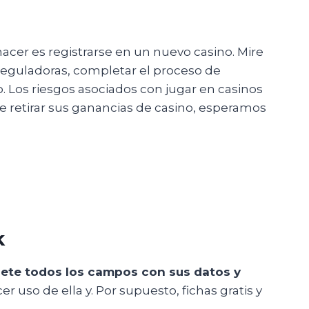
 hacer es registrarse en un nuevo casino. Mire
reguladoras, completar el proceso de
o. Los riesgos asociados con jugar en casinos
e retirar sus ganancias de casino, esperamos
k
lete todos los campos con sus datos y
r uso de ella y.
Por supuesto, fichas gratis y