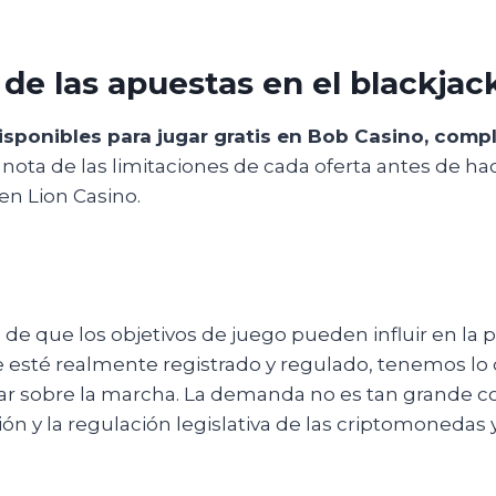
de las apuestas en el blackjac
sponibles para jugar gratis en Bob Casino, comp
ota de las limitaciones de cada oferta antes de hace
en Lion Casino.
de que los objetivos de juego pueden influir en la p
que esté realmente registrado y regulado, tenemos l
star sobre la marcha. La demanda no es tan grande co
y la regulación legislativa de las criptomonedas y 