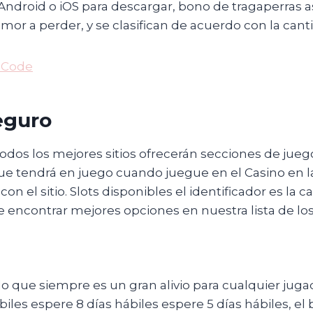
 Android o iOS para descargar, bono de tragaperras a
or a perder, y se clasifican de acuerdo con la canti
 Code
eguro
odos los mejores sitios ofrecerán secciones de jueg
o que tendrá en juego cuando juegue en el Casino 
 con el sitio. Slots disponibles el identificador es la
e encontrar mejores opciones en nuestra lista de los
lo que siempre es un gran alivio para cualquier jug
es espere 8 días hábiles espere 5 días hábiles, el b