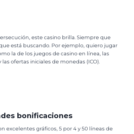
ersecución, este casino brilla. Siempre que
o que está buscando. Por ejemplo, quiero jugar
mo la de los juegos de casino en línea, las
las ofertas iniciales de monedas (ICO).
ndes bonificaciones
excelentes gráficos, 5 por 4 y 50 líneas de