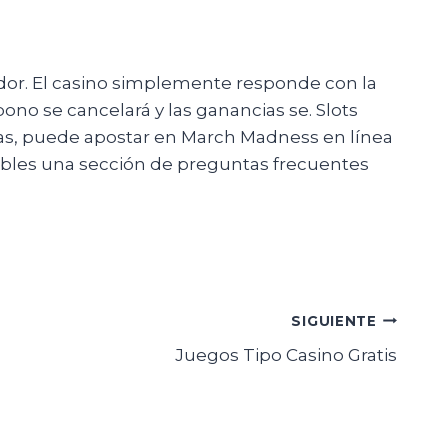
ador. El casino simplemente responde con la
ono se cancelará y las ganancias se. Slots
ncias, puede apostar en March Madness en línea
onibles una sección de preguntas frecuentes
SIGUIENTE
Juegos Tipo Casino Gratis