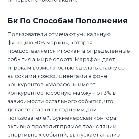
Бк По Способам Пополнения
Пользователи отмечают уникальную
функцию «0% маржи», которая
предоставляется игрокам а определенные
события а мире спорта. Марафон дает
игрокам возможностью сделать ставку со
высокими коэффициентами в фоне
конкурентов. «Марафон» имеет
конкурентоспособную маржу – от 3% в
зависимости остального события, что
делаете ставки выгодными дли
пользователей. Букмекерская контора
активно проводит прямое трансляции
спортивных событий, выпускает анализ