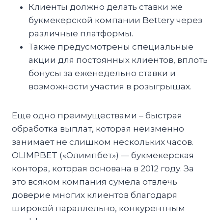
Клиенты должно делать ставки же
букмекерской компании Bettery через
различные платформы.
Также предусмотрены специальные
акции для постоянных клиентов, вплоть
бонусы за еженедельно ставки и
возможности участия в розыгрышах.
Еще одно преимуществами – быстрая
обработка выплат, которая неизменно
занимает не слишком нескольких часов.
OLIMPBET («Олимпбет») — букмекерская
контора, которая основана в 2012 году. За
это всяком компания сумела отвлечь
доверие многих клиентов благодаря
широкой параллельно, конкурентным