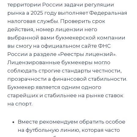
территории России задачи регуляции
рынка а 2025 году выполняет Федеральная
налоговая службы. Проверить срок
действия, номер лицензии него
выбранной вами букмекерской компании
вы смогу на официальном сайте ФНС
России а разделе «Реестры лицензий».
Лицензированные букмекеры могло
соблюдать строгие стандарты честности,
прозрачности а финансовой стабильности.
Букмекер является одним одного
старейших и стабильнее на рынке ставок
на спорт.
Вместе рекомендуем обратить особое
на футбольную линию, которая часто