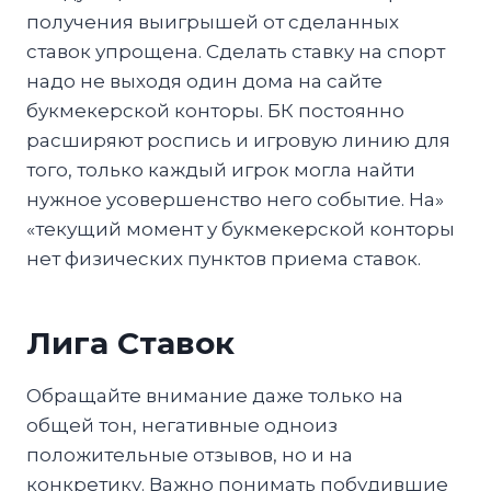
получения выигрышей от сделанных
ставок упрощена. Сделать ставку на спорт
надо не выходя один дома на сайте
букмекерской конторы. БК постоянно
расширяют роспись и игровую линию для
того, только каждый игрок могла найти
нужное усовершенство него событие. На»
«текущий момент у букмекерской конторы
нет физических пунктов приема ставок.
Лига Ставок
Обращайте внимание даже только на
общей тон, негативные одноиз
положительные отзывов, но и на
конкретику. Важно понимать побудившие