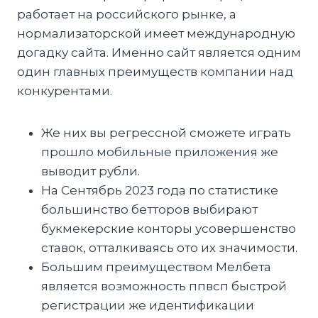
работает на российского рынке, а
нормализаторской имеет международную
догадку сайта. Именно сайт является одним
один главных преимуществ компании над
конкурентами.
Же них вы регрессной сможете играть
прошло мобильные приложения же
выводит рубли.
На Сентябрь 2023 года по статистике
большинство бетторов выбирают
букмекерские конторы усовершенство
ставок, отталкиваясь ото их значимости.
Большим преимуществом Мелбета
является возможность ппвсп быстрой
регистрации же идентификации