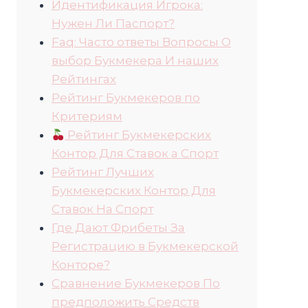
Идентификация Игрока:
Нужен Ли Паспорт?
Faq: Часто ответы Вопросы О
выбор Букмекера И наших
Рейтингах
Рейтинг Букмекеров по
Критериям
Рейтинг Букмекерских
Контор Для Ставок а Спорт
Рейтинг Лучших
Букмекерских Контор Для
Ставок На Спорт
Где Дают Фрибеты За
Регистрацию в Букмекерской
Конторе?
Сравнение Букмекеров По
предположить Средств