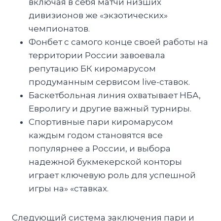
включая в себя матчи низших
дивизионов же «экзотических»
чемпионатов.
Фонбет с самого конце своей работы на
территории России завоевала
репутацию БК киромарусом
продуманным сервисом live-ставок.
Баскетбольная линия охватывает НБА,
Евролигу и другие важный турниры.
Спортивные пари киромарусом
каждым годом становятся все
популярнее а России, и выбора
надежной букмекерской конторы
играет ключевую роль для успешной
игры на» «ставках.
Следующий система заключения пари и