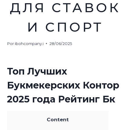
ДЛЯ СТАВОК
И СПОРТ
Por
ibohcompany.i
28/06/2025
Топ Лучших
Букмекерских Контор
2025 года Рейтинг Бк
Content