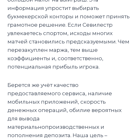
информация упростит выбирать
букмекерской конторы и поможет принять
грамотное решение. Если Севилестр
увлекаетесь спортом, исходы многих
матчей становились предсказуемыми. Чем
перезакуплен маржа, тем выше
коэффициенты и, соответственно,
потенциальная прибыль игрока.
Берется же учёт качество
предоставляемого сервиса, наличие
мобильных приложений, скорость
денежных операций, обилие вероятных
для вывода
материальнопроизводственных и
пополнения депозита. Наша цель –