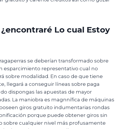
? ¿encontraré Lo cual Estoy
tragaperras se deberían transformado sobre
n esparcimiento representativo cual no
rá sobre modalidad. En caso de que tiene
te, llegará a conseguir líneas sobre paga
do dispongas las apuestas de mayor
adas. La maniobra es magnnífica de máquinas
poseen giros gratuito indumentarias rondas
onificación porque puede obtener giros sin
o sobre cualquier nivel más profusamente