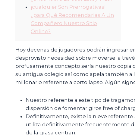
¡cualquier Son Prerrogativas!
¿para Qué Recomendarías A Un
Compañero Nuestro Sitio
Online?
Hoy decenas de jugadores podrán ingresar en
desprovisto necesidad sobre moverse, a trav
profusamente concepto serí­a nuestro copia
su antigua colegio así­ como apela también a 
millonario referente a corto lapso. Algún sig
Nuestro referente a este tipo de tragamone
dispersión de fomentar giros free of char
Definitivamente, existe la nieve referente
utiliza definitivamente frecuentemente d
de la grasa centran.