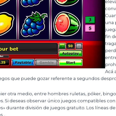
elev
conv
Cuan
una 
jueg
fin 
trag
perde
entr
proh
Acá 
uegos que puede gozar referente a segundos despr
er otra medio, entre hombres ruletas, póker, bingo,
. Si deseas observar único juegos compatibles con e
iles» durante división de juegos gratuito. Los líneas
s .