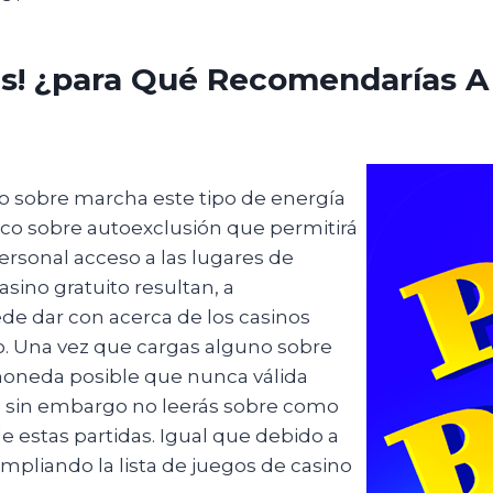
vas! ¿para Qué Recomendarías
to sobre marcha este tipo de energía
rico sobre autoexclusión que permitirá
ersonal acceso a las lugares de
sino gratuito resultan, a
de dar con acerca de los casinos
io. Una vez que cargas alguno sobre
moneda posible que nunca válida
o, sin embargo no leerás sobre como
 estas partidas. Igual que debido a
ampliando la lista de juegos de casino