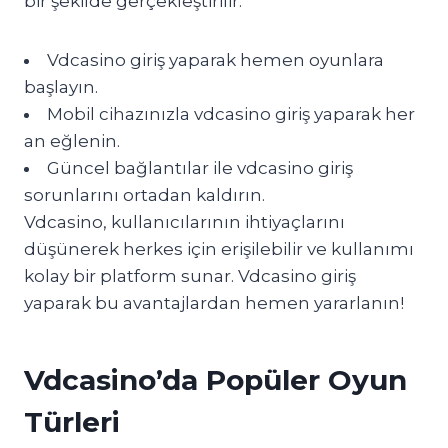
bir şekilde gerçekleştirilir.
Vdcasino giriş yaparak hemen oyunlara
başlayın.
Mobil cihazınızla vdcasino giriş yaparak her
an eğlenin.
Güncel bağlantılar ile vdcasino giriş
sorunlarını ortadan kaldırın.
Vdcasino, kullanıcılarının ihtiyaçlarını
düşünerek herkes için erişilebilir ve kullanımı
kolay bir platform sunar. Vdcasino giriş
yaparak bu avantajlardan hemen yararlanın!
Vdcasino’da Popüler Oyun
Türleri