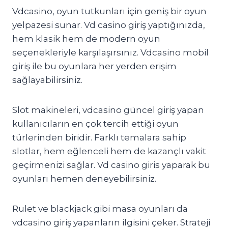
Vdcasino, oyun tutkunları için geniş bir oyun
yelpazesi sunar. Vd casino giriş yaptığınızda,
hem klasik hem de modern oyun
seçenekleriyle karşılaşırsınız. Vdcasino mobil
giriş ile bu oyunlara her yerden erişim
sağlayabilirsiniz.
Slot makineleri, vdcasino güncel giriş yapan
kullanıcıların en çok tercih ettiği oyun
türlerinden biridir. Farklı temalara sahip
slotlar, hem eğlenceli hem de kazançlı vakit
geçirmenizi sağlar. Vd casino giris yaparak bu
oyunları hemen deneyebilirsiniz.
Rulet ve blackjack gibi masa oyunları da
vdcasino giriş yapanların ilgisini çeker. Strateji