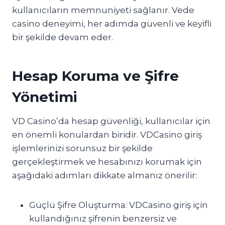
kullanıcıların memnuniyeti sağlanır. Vede
casino deneyimi, her adımda güvenli ve keyifli
bir şekilde devam eder.
Hesap Koruma ve Şifre
Yönetimi
VD Casino’da hesap güvenliği, kullanıcılar için
en önemli konulardan biridir. VDCasino giriş
işlemlerinizi sorunsuz bir şekilde
gerçekleştirmek ve hesabınızı korumak için
aşağıdaki adımları dikkate almanız önerilir:
Güçlü Şifre Oluşturma: VDCasino giriş için
kullandığınız şifrenin benzersiz ve