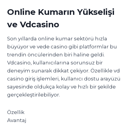
Online Kumarın Yükselişi
ve Vdcasino
Son yıllarda online kumar sektörü hızla
büyüyor ve vede casino gibi platformlar bu
trendin öncülerinden biri haline geldi.
Vdcasino, kullanıcılarına sorunsuz bir
deneyim sunarak dikkat çekiyor. Özellikle vd
casino giriş işlemleri, kullanıcı dostu arayüzü
sayesinde oldukça kolay ve hızlı bir şekilde
gerçekleştirilebiliyor.
Özellik
Avantaj