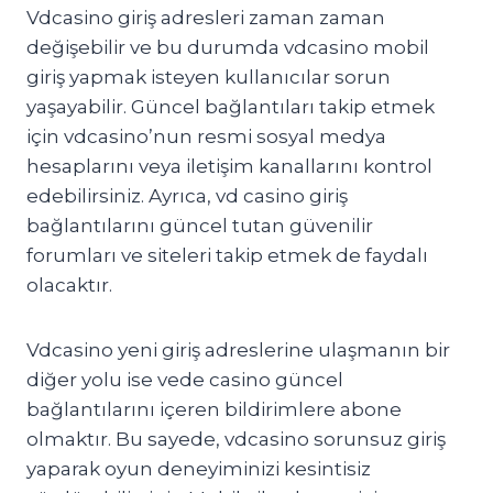
Vdcasino giriş adresleri zaman zaman
değişebilir ve bu durumda vdcasino mobil
giriş yapmak isteyen kullanıcılar sorun
yaşayabilir. Güncel bağlantıları takip etmek
için vdcasino’nun resmi sosyal medya
hesaplarını veya iletişim kanallarını kontrol
edebilirsiniz. Ayrıca, vd casino giriş
bağlantılarını güncel tutan güvenilir
forumları ve siteleri takip etmek de faydalı
olacaktır.
Vdcasino yeni giriş adreslerine ulaşmanın bir
diğer yolu ise vede casino güncel
bağlantılarını içeren bildirimlere abone
olmaktır. Bu sayede, vdcasino sorunsuz giriş
yaparak oyun deneyiminizi kesintisiz