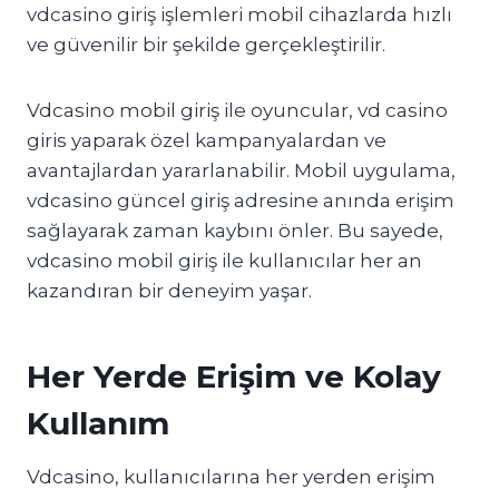
vdcasino giriş işlemleri mobil cihazlarda hızlı
ve güvenilir bir şekilde gerçekleştirilir.
Vdcasino mobil giriş ile oyuncular, vd casino
giris yaparak özel kampanyalardan ve
avantajlardan yararlanabilir. Mobil uygulama,
vdcasino güncel giriş adresine anında erişim
sağlayarak zaman kaybını önler. Bu sayede,
vdcasino mobil giriş ile kullanıcılar her an
kazandıran bir deneyim yaşar.
Her Yerde Erişim ve Kolay
Kullanım
Vdcasino, kullanıcılarına her yerden erişim