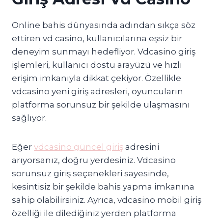
Online bahis dünyasında adından sıkça söz
ettiren vd casino, kullanıcılarına eşsiz bir
deneyim sunmayı hedefliyor. Vdcasino giriş
işlemleri, kullanıcı dostu arayüzü ve hızlı
erişim imkanıyla dikkat çekiyor. Özellikle
vdcasino yeni giriş adresleri, oyuncuların
platforma sorunsuz bir şekilde ulaşmasını
sağlıyor.
Eğer
vdcasino güncel giriş
adresini
arıyorsanız, doğru yerdesiniz. Vdcasino
sorunsuz giriş seçenekleri sayesinde,
kesintisiz bir şekilde bahis yapma imkanına
sahip olabilirsiniz. Ayrıca, vdcasino mobil giriş
özelliği ile dilediğiniz yerden platforma