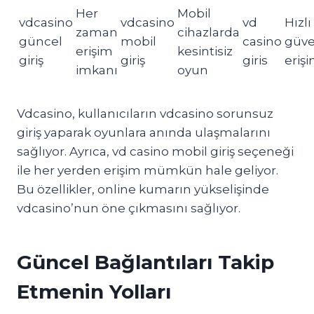
Her
Mobil
vdcasino
vdcasino
vd
Hızlı
zaman
cihazlarda
güncel
mobil
casino
güve
erişim
kesintisiz
giriş
giriş
giris
eriş
imkanı
oyun
Vdcasino, kullanıcıların vdcasino sorunsuz
giriş yaparak oyunlara anında ulaşmalarını
sağlıyor. Ayrıca, vd casino mobil giriş seçeneği
ile her yerden erişim mümkün hale geliyor.
Bu özellikler, online kumarın yükselişinde
vdcasino’nun öne çıkmasını sağlıyor.
Güncel Bağlantıları Takip
Etmenin Yolları