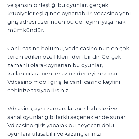
ve şansın birleştiği bu oyunlar, gerçek
krupiyeler eşliğinde oynanabilir. Vdcasino yeni
giriş adresi üzerinden bu deneyimi yaşamak
mümkündür.
Canlı casino bölümü, vede casino’nun en çok
tercih edilen özelliklerinden biridir. Gerçek
zamanlı olarak oynanan bu oyunlar,
kullanıcılara benzersiz bir deneyim sunar.
Vdcasino mobil giriş ile canlı casino keyfini
cebinize taşıyabilirsiniz.
Vdcasino, aynı zamanda spor bahisleri ve
sanal oyunlar gibi farklı seçenekler de sunar.
Vd casino giriş yaparak bu heyecan dolu
oyunlara ulaşabilir ve kazançlarınızı