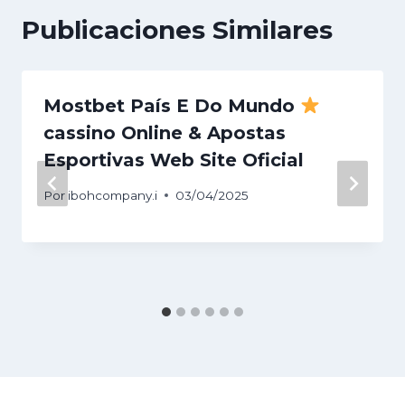
Publicaciones Similares
Mostbet País E Do Mundo
cassino Online & Apostas
Esportivas Web Site Oficial
Por
ibohcompany.i
03/04/2025