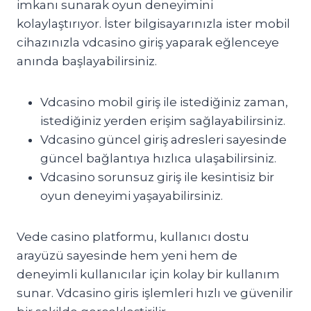
imkanı sunarak oyun deneyimini
kolaylaştırıyor. İster bilgisayarınızla ister mobil
cihazınızla vdcasino giriş yaparak eğlenceye
anında başlayabilirsiniz.
Vdcasino mobil giriş ile istediğiniz zaman,
istediğiniz yerden erişim sağlayabilirsiniz.
Vdcasino güncel giriş adresleri sayesinde
güncel bağlantıya hızlıca ulaşabilirsiniz.
Vdcasino sorunsuz giriş ile kesintisiz bir
oyun deneyimi yaşayabilirsiniz.
Vede casino platformu, kullanıcı dostu
arayüzü sayesinde hem yeni hem de
deneyimli kullanıcılar için kolay bir kullanım
sunar. Vdcasino giris işlemleri hızlı ve güvenilir