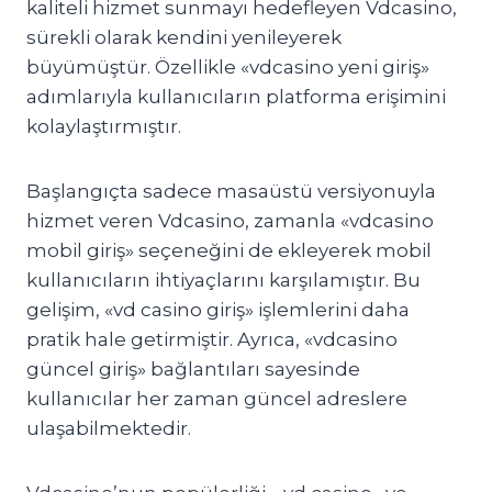
kaliteli hizmet sunmayı hedefleyen Vdcasino,
sürekli olarak kendini yenileyerek
büyümüştür. Özellikle «vdcasino yeni giriş»
adımlarıyla kullanıcıların platforma erişimini
kolaylaştırmıştır.
Başlangıçta sadece masaüstü versiyonuyla
hizmet veren Vdcasino, zamanla «vdcasino
mobil giriş» seçeneğini de ekleyerek mobil
kullanıcıların ihtiyaçlarını karşılamıştır. Bu
gelişim, «vd casino giriş» işlemlerini daha
pratik hale getirmiştir. Ayrıca, «vdcasino
güncel giriş» bağlantıları sayesinde
kullanıcılar her zaman güncel adreslere
ulaşabilmektedir.