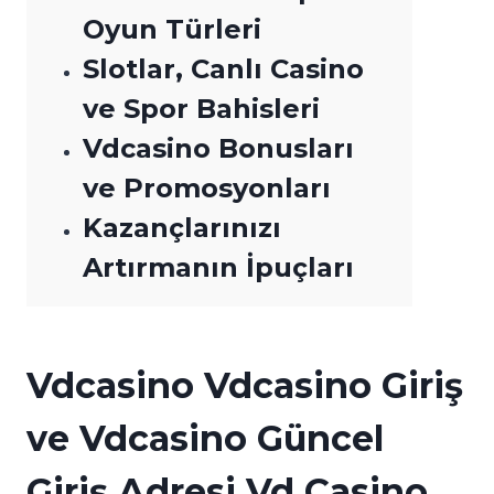
Oyun Türleri
Slotlar, Canlı Casino
ve Spor Bahisleri
Vdcasino Bonusları
ve Promosyonları
Kazançlarınızı
Artırmanın İpuçları
Vdcasino Vdcasino Giriş
ve Vdcasino Güncel
Giriş Adresi Vd Casino