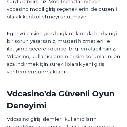
sürdürebilirsiniz. Mobil cihazlarınız için
vdcasino mobil giriş seçeneklerini de düzenli
olarak kontrol etmeyi unutmayın.
Eğer vd casino giris bağlantılarında herhangi
bir sorun yaşarsanız, müşteri hizmetleri ile
iletişime geçerek güncel bilgileri alabilirsiniz.
Vdcasino, kullanıcılarının erişim sorunlarını en
aza indirmek için sürekli olarak yeni giriş
yöntemleri sunmaktadır.
Vdcasino’da Güvenli Oyun
Deneyimi
Vdcasino giriş işlemleri, kullanıcıların
güvenliğini ön planda tutarak tasarlanmıştır.