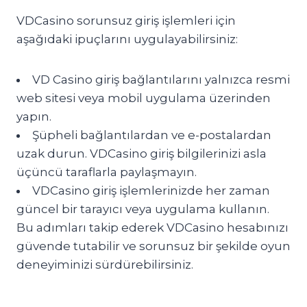
VDCasino sorunsuz giriş işlemleri için
aşağıdaki ipuçlarını uygulayabilirsiniz:
VD Casino giriş bağlantılarını yalnızca resmi
web sitesi veya mobil uygulama üzerinden
yapın.
Şüpheli bağlantılardan ve e-postalardan
uzak durun. VDCasino giriş bilgilerinizi asla
üçüncü taraflarla paylaşmayın.
VDCasino giriş işlemlerinizde her zaman
güncel bir tarayıcı veya uygulama kullanın.
Bu adımları takip ederek VDCasino hesabınızı
güvende tutabilir ve sorunsuz bir şekilde oyun
deneyiminizi sürdürebilirsiniz.