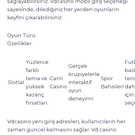
sağlayabilirsiniz. Vdcasino mobil giriş seçeneği
sayesinde, dilediğiniz her yerden oyunların
keyfini çıkarabilirsiniz.
Oyun Türü
Özellikler
Yüzlerce
Fut
Gerçek
farklı
bas
krupiyelerle
tema ve
Canlı
Spor
teni
Slotlar
interaktif
yüksek
Casino
Bahisleri
daha
oyun
kazanç
için
deneyimi.
fırsatları.
seç
Vdcasino yeni giriş adresleri, kullanıcıların her
zaman güncel kalmasını sağlar. Vd casino