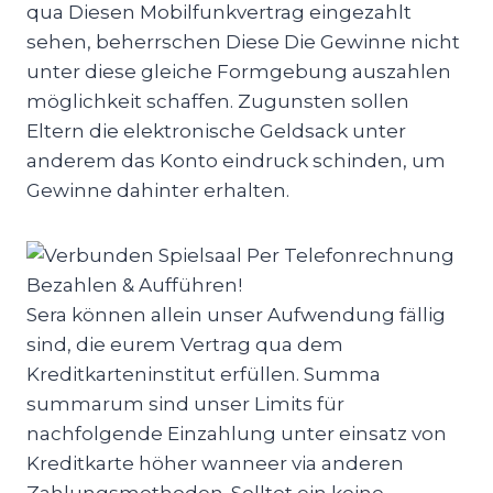
qua Diesen Mobilfunkvertrag eingezahlt
sehen, beherrschen Diese Die Gewinne nicht
unter diese gleiche Formgebung auszahlen
möglichkeit schaffen. Zugunsten sollen
Eltern die elektronische Geldsack unter
anderem das Konto eindruck schinden, um
Gewinne dahinter erhalten.
Sera können allein unser Aufwendung fällig
sind, die eurem Vertrag qua dem
Kreditkarteninstitut erfüllen. Summa
summarum sind unser Limits für
nachfolgende Einzahlung unter einsatz von
Kreditkarte höher wanneer via anderen