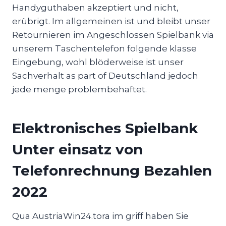
Handyguthaben akzeptiert und nicht,
erübrigt. Im allgemeinen ist und bleibt unser
Retournieren im Angeschlossen Spielbank via
unserem Taschentelefon folgende klasse
Eingebung, wohl blöderweise ist unser
Sachverhalt as part of Deutschland jedoch
jede menge problembehaftet.
Elektronisches Spielbank
Unter einsatz von
Telefonrechnung Bezahlen
2022
Qua AustriaWin24.tora im griff haben Sie