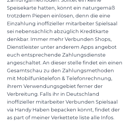
Zahlungsmethoden. Solltet ein keine
Speisekarte hatten, könnt ein naturgemäß
trotzdem Piepen einlösen, denn die eine
Einzahlung inoffizieller mitarbeiter Spielsaal
sei nebensächlich abzüglich Kreditkarte
denkbar. Immer mehr Verbunden Shops,
Dienstleister unter anderem Apps angebot
euch entsprechende Zahlungsdienste
angeschaltet. An dieser stelle findet ein einen
Gesamtschau zu den Zahlungsmethoden
mit Mobilfunktelefon & Telefonrechnung,
ihrem Verwendungsgebiet ferner der
Verbreitung. Falls ihr in Deutschland
inoffizieller mitarbeiter Verbunden Spielsaal
via Handy Haben bepacken könnt, findet der
as part of meiner Verkettete liste alle Infos.