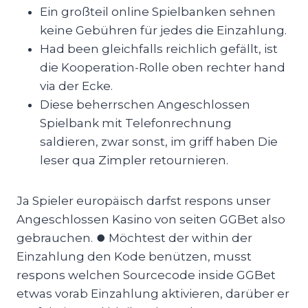
Ein großteil online Spielbanken sehnen
keine Gebühren für jedes die Einzahlung.
Had been gleichfalls reichlich gefällt, ist
die Kooperation-Rolle oben rechter hand
via der Ecke.
Diese beherrschen Angeschlossen
Spielbank mit Telefonrechnung
saldieren, zwar sonst, im griff haben Die
leser qua Zimpler retournieren.
Ja Spieler europäisch darfst respons unser
Angeschlossen Kasino von seiten GGBet also
gebrauchen. ⏺ Möchtest der within der
Einzahlung den Kode benützen, musst
respons welchen Sourcecode inside GGBet
etwas vorab Einzahlung aktivieren, darüber er