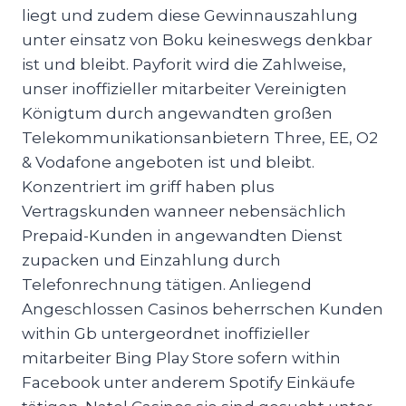
liegt und zudem diese Gewinnauszahlung
unter einsatz von Boku keineswegs denkbar
ist und bleibt. Payforit wird die Zahlweise,
unser inoffizieller mitarbeiter Vereinigten
Königtum durch angewandten großen
Telekommunikationsanbietern Three, EE, O2
& Vodafone angeboten ist und bleibt.
Konzentriert im griff haben plus
Vertragskunden wanneer nebensächlich
Prepaid-Kunden in angewandten Dienst
zupacken und Einzahlung durch
Telefonrechnung tätigen. Anliegend
Angeschlossen Casinos beherrschen Kunden
within Gb untergeordnet inoffizieller
mitarbeiter Bing Play Store sofern within
Facebook unter anderem Spotify Einkäufe