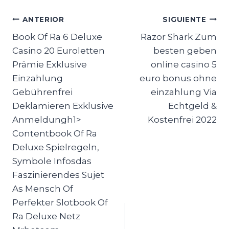
Navegación
ANTERIOR
SIGUIENTE
Book Of Ra 6 Deluxe
Razor Shark Zum
de
Casino 20 Euroletten
besten geben
entradas
Prämie Exklusive
online casino 5
Einzahlung
euro bonus ohne
Gebührenfrei
einzahlung Via
Deklamieren Exklusive
Echtgeld &
Anmeldungh1>
Kostenfrei 2022
Contentbook Of Ra
Deluxe Spielregeln,
Symbole Infosdas
Faszinierendes Sujet
As Mensch Of
Perfekter Slotbook Of
Ra Deluxe Netz