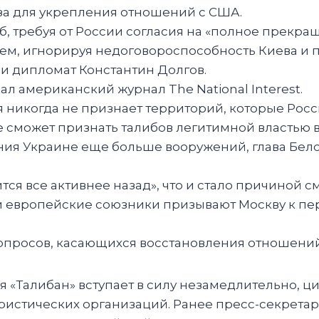
за для укрепления отношений с США.
 требуя от России согласия на «полное прекращ
ем, игнорируя недоговороспособность Киева и 
и дипломат Константин Долгов.
ал американский журнал The National Interest.
я никогда не признает территорий, которые Росс
 не сможет признать талибов легитимной властью 
ия Украине еще больше вооружений, глава Белог
тся все активнее назад», что и стало причиной 
 и европейские союзники призывают Москву к пе
вопросов, касающихся восстановления отношени
 «Талибан» вступает в силу незамедлительно, ц
ористических организаций. Ранее пресс-секрет