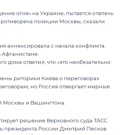
ение огня» на Украине, пытается отвлечь
противореча позиции Москвы, сказали
ия аннексировала с начала конфликта.
в Афганистане.
о дома ответил, что «это необязательно
смены риторики Киева о переговорах.
реговорам, но Россия отвергает мирные
й Москвы и Вашингтона.
итирует решение Верховного суда ТАСС.
арь президента России Дмитрий Песков