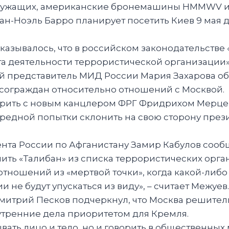
служащих, американские бронемашины HMMWV и 
н-Ноэль Барро планирует посетить Киев 9 мая д
указывалось, что в российском законодательстве
 деятельности террористической организации»
ый представитель МИД России Мария Захарова 
сограждан относительно отношений с Москвой.
орить с новым канцлером ФРГ Фридрихом Мерцем
ередной попытки склонить на свою сторону през
ента России по Афганистану Замир Кабулов соо
ть «Талибан» из списка террористических орга
тношений из «мертвой точки», когда какой-либо 
и не будут упускаться из виду», – считает Межуев.
митрий Песков подчеркнул, что Москва решител
нутренние дела приоритетом для Кремля.
ть лицо и тело, но и говорить в общественных 