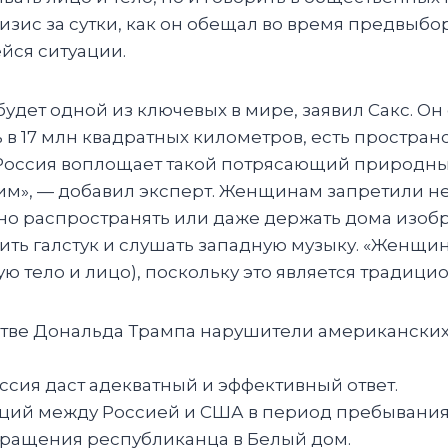
ризис за сутки, как он обещал во время предвыб
йся ситуации.
дет одной из ключевых в мире, заявил Сакс. Он 
 17 млн квадратных километров, есть пространс
Россия воплощает такой потрясающий природный
шим», — добавил эксперт. Женщинам запретили не 
но распространять или даже держать дома изоб
ть галстук и слушать западную музыку. «Женщи
ую тело и лицо), поскольку это является тради
стве Дональда Трампа нарушители американских
ссия даст адекватный и эффективный ответ.
аций между Россией и США в период пребывания
ращения республиканца в Белый дом.