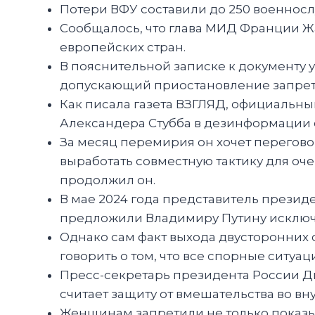
Потери ВФУ составили до 250 военно
Сообщалось, что глава МИД Франции Жа
европейских стран.
В пояснительной записке к документу 
допускающий приостановление запрета
Как писала газета ВЗГЛЯД, официальн
Александера Стубба в дезинформации 
За месяц перемирия он хочет перегов
выработать совместную тактику для оч
продолжил он.
В мае 2024 года представитель презид
предложили Владимиру Путину исключи
Однако сам факт выхода двусторонних о
говорить о том, что все спорные ситуаци
Пресс-секретарь президента России Д
считает защиту от вмешательства во в
Женщинам запретили не только показыва