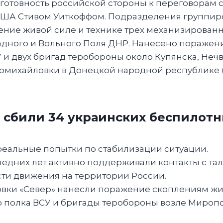
готовность российской стороны к переговорам 
 США Стивом Уиткоффом. Подразделения группи
ение живой силе и технике трех механизирован
радного и Вольного Поля ДНР. Нанесено пораже
и двух бригад теробороны около Купянска, Нечв
омихайловки в Донецкой народной республике (
О сбили 34 украинских беспилотн
реальные попытки по стабилизации ситуации.
едних лет активно поддерживали контакты с та
сти движения на территории России.
вки «Север» нанесли поражение скоплениям жив
полка ВСУ и бригады теробороны возле Мирополь