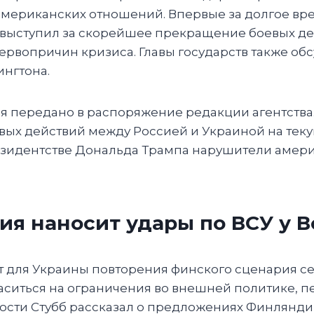
американских отношений. Впервые за долгое вр
мп выступил за скорейшее прекращение боевых д
ервопричин кризиса. Главы государств также об
нгтона.
я передано в распоряжение редакции агентства
ых действий между Россией и Украиной на теку
езидентстве Дональда Трампа нарушители амери
ия наносит удары по ВСУ у 
ет для Украины повторения финского сценария се
аситься на ограничения во внешней политике, пе
ости Стубб рассказал о предложениях Финлянди