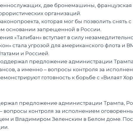
оеннослужащих, две бронемашины, французская 1
еррористических организаций.
законопроекта, которая мог бы позволить снять с
ом основании запрещенной в России.
ния «Талибан» вступает в силу незамедлительно
он» стала угрозой для американского флота и ВМ
атами и Россией.
поддержал предложение администрации Трампа, Р
нсов, а именно – вопросы контроля за исполне
 демонстрируют готовность к борьбе с «Вилаят Х
держал предложение администрации Трампа, Росс
 – вопросы контроля за исполнением оговоренны
цем и Владимиром Зеленским в Белом доме. Пос
ии.