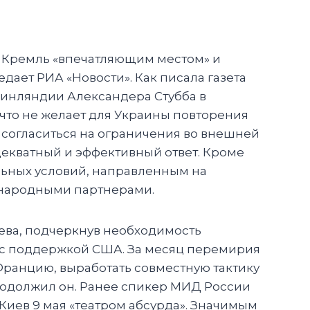
ал Кремль «впечатляющим местом» и
ает РИА «Новости». Как писала газета
инляндии Александера Стубба в
что не желает для Украины повторения
 согласиться на ограничения во внешней
декватный и эффективный ответ. Кроме
ельных условий, направленным на
ународными партнерами.
ева, подчеркнув необходимость
е с поддержкой США. За месяц перемирия
Францию, выработать совместную тактику
родолжил он. Ранее спикер МИД России
Киев 9 мая «театром абсурда». Значимым