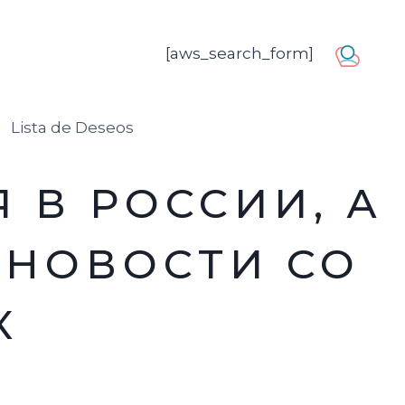
[aws_search_form]
usuario
Lista de Deseos
 В РОССИИ, А
 НОВОСТИ СО
К