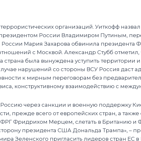
ке террористических организаций. Уиткофф назв
с президентом России Владимиром Путиным, перед
России Мария Захарова обвинила президента Ф
ношений с Москвой. Александр Стубб отметил, 
а страна была вынуждена уступить территории и
 случае нарушений со стороны ВСУ Россия даст а
готовности к мирным переговорам без предварит
зиса, конструктивному взаимодействию с межд
а Россию через санкции и военную поддержку Ки
сти, прежде всего от европейских стран, а такж
 ФРГ Фридрихом Мерцем, слетать в Британию и 
сторону президента США Дональда Трампа», – п
ира Зеленского пригласить лидеров стран ЕС в 