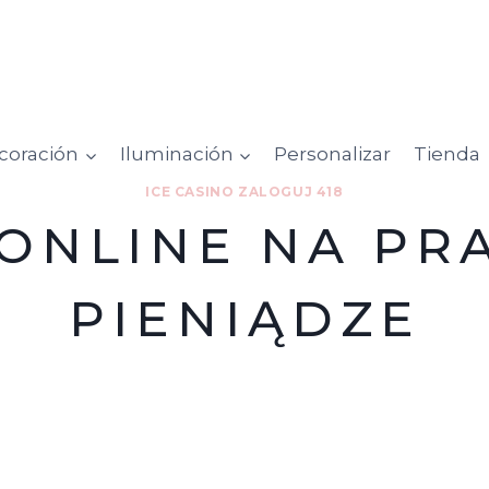
coración
Iluminación
Personalizar
Tienda
ICE CASINO ZALOGUJ 418
ONLINE NA P
PIENIĄDZE