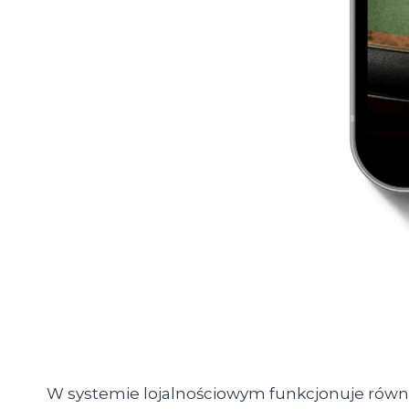
W systemie lojalnościowym funkcjonuje równi