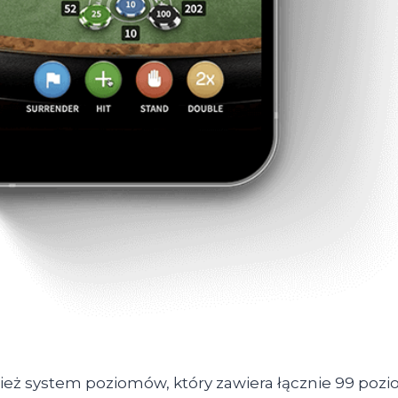
eż system poziomów, który zawiera łącznie 99 poz