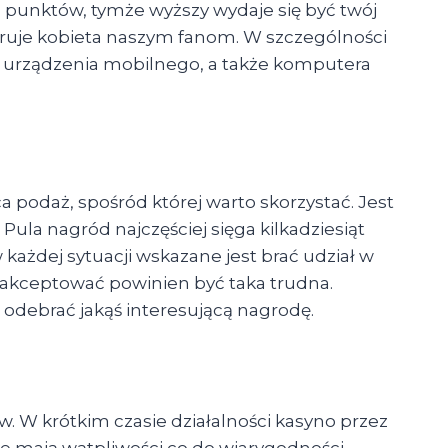
 punktów, tymże wyższy wydaje się być twój
oferuje kobieta naszym fanom. W szczególności
ą urządzenia mobilnego, a także komputera
a podaż, spośród której warto skorzystać. Jest
ula nagród najczęściej sięga kilkadziesiąt
 każdej sytuacji wskazane jest brać udział w
aakceptować powinien być taka trudna.
 odebrać jakąś interesującą nagrodę.
ów. W krótkim czasie działalności kasyno przez
 nie mają wątpliwości co do wiarygodności