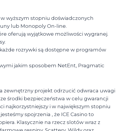
 i w wyższym stopniu doświadczonych
tuny lub Monopoly On-line.
tóre oferują wyjątkowe możliwości wygranej.
sy.
ż każde rozrywki są dostępne w programów
owymi jakim sposobem NetEnt, Pragmatic
 a zewnętrzny projekt odrzucić odwraca uwagi
ższe środki bezpieczeństwa w celu gwarancji
i najkorzystniejszy i w największym stopniu
esteśmy spojrzenia , że ICE Casino to
piera. Klasycznie na rzecz slotów wraz z
armowe respiny, Scattery, Wildy oraz