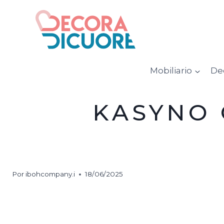
Saltar
al
contenido
Mobiliario
De
KASYNO 
Por
ibohcompany.i
18/06/2025