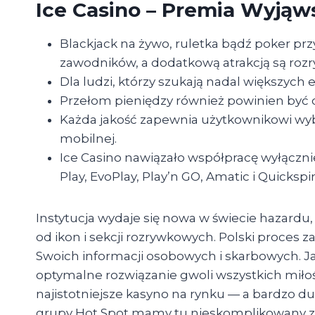
Ice Casino – Premia Wyją
Blackjack na żywo, ruletka bądź poker p
zawodników, a dodatkową atrakcją są rozr
Dla ludzi, którzy szukają nadal większych
Przełom pieniędzy również powinien być
Każda jakość zapewnia użytkownikowi wyb
mobilnej.
Ice Casino nawiązało współpracę wyłącz
Play, EvoPlay, Play’n GO, Amatic i Quickspi
Instytucja wydaje się nowa w świecie hazard
od ikon i sekcji rozrywkowych. Polski proces 
Swoich informacji osobowych i skarbowych. Jak
optymalne rozwiązanie gwoli wszystkich miłoś
najistotniejsze kasyno na rynku — a bardzo du
grupy Hot Spot mamy tu nieskomplikowany zbi