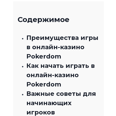
Содержимое
Преимущества игры
в онлайн-казино
Pokerdom
Как начать играть в
онлайн-казино
Pokerdom
Важные советы для
начинающих
игроков