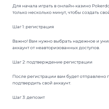
Для начала играть в онлайн-казино Poker
только несколько минут, чтобы создать свой
Шаг 1: регистрация
Важно! Вам нужно выбрать надежное и уник
аккаунт от неавторизованных доступов.
Шаг 2: подтверждение регистрации
После регистрации вам будет отправлено 
подтвердить свой аккаунт.
Шаг 3: депозит