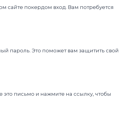
ом сайте покердом вход. Вам потребуется
ный пароль. Это поможет вам защитить свой
 это письмо и нажмите на ссылку, чтобы