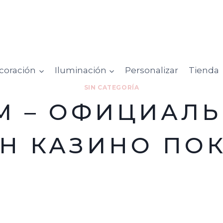
coración
Iluminación
Personalizar
Tienda
SIN CATEGORÍA
M – ОФИЦИАЛЬ
Н КАЗИНО ПО