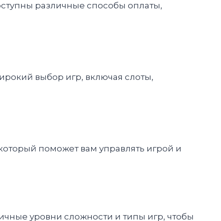
доступны различные способы оплаты,
ирокий выбор игр, включая слоты,
 который поможет вам управлять игрой и
ичные уровни сложности и типы игр, чтобы