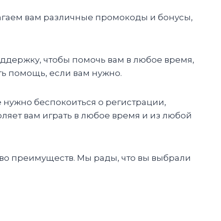
агаем вам различные промокоды и бонусы,
оддержку, чтобы помочь вам в любое время,
ь помощь, если вам нужно.
е нужно беспокоиться о регистрации,
ляет вам играть в любое время и из любой
тво преимуществ. Мы рады, что вы выбрали