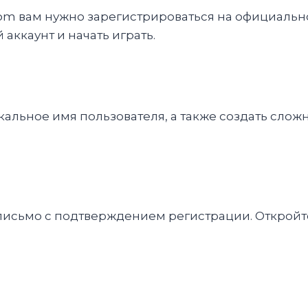
dom вам нужно зарегистрироваться на официальн
 аккаунт и начать играть.
альное имя пользователя, а также создать слож
письмо с подтверждением регистрации. Откройте