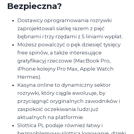
Bezpieczna?
Dostawcy oprogramowania rozrywki
zaprojektowali siatkę razem z pięć
bębnami i trzy rzędami z 5 liniami wypłat.
Możesz powalczyć o pęk dziesięć tysięcy
free spinów, a także interesujące
gratyfikacyj rzeczowe (MacBook Pro,
iPhone kolejny Pro Max, Apple Watch
Hermes).
Kasyna online to dynamiczny sektor
rozrywki, który ciągle ewoluuje, by
przyciągnąć oryginalnych zawodników i
zaspokoić oczekiwania ludzi już
aktualnych na platformie.
Slottica PL podaje również łatwy i
bezproblemowy slottica logowanie, dzięki