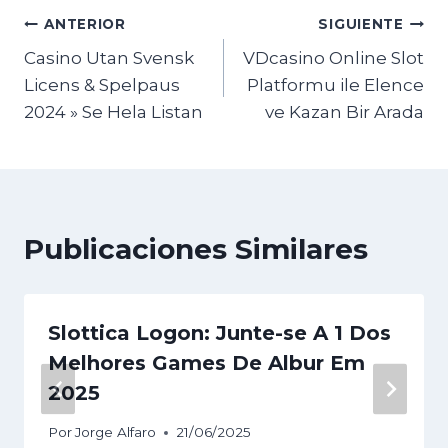
entrada:
Navegación
ANTERIOR
SIGUIENTE
Casino Utan Svensk
VDcasino Online Slot
de
Licens & Spelpaus
Platformu ile Elence
entradas
2024 » Se Hela Listan
ve Kazan Bir Arada
Publicaciones Similares
Slottica Logon: Junte-se A 1 Dos
Melhores Games De Albur Em
2025
Por
Jorge Alfaro
21/06/2025