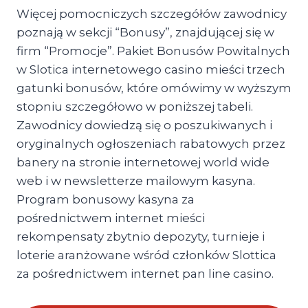
Więcej pomocniczych szczegółów zawodnicy
poznają w sekcji “Bonusy”, znajdującej się w
firm “Promocje”. Pakiet Bonusów Powitalnych
w Slotica internetowego casino mieści trzech
gatunki bonusów, które omówimy w wyższym
stopniu szczegółowo w poniższej tabeli.
Zawodnicy dowiedzą się o poszukiwanych i
oryginalnych ogłoszeniach rabatowych przez
banery na stronie internetowej world wide
web i w newsletterze mailowym kasyna.
Program bonusowy kasyna za
pośrednictwem internet mieści
rekompensaty zbytnio depozyty, turnieje i
loterie aranżowane wśród członków Slottica
za pośrednictwem internet pan line casino.