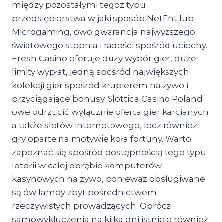
między pozostałymi tegoż typu
przedsiębiorstwa w jaki sposób NetEnt lub
Microgaming, owo gwarancja najwyższego
światowego stopnia i radości spośród uciechy.
Fresh Casino oferuje duży wybór gier, duże
limity wypłat, jedną spośród największych
kolekcji gier spośród krupierem na żywo i
przyciągające bonusy. Slottica Casino Poland
owe odrzucić wyłącznie oferta gier karcianych
a także slotów internetowego, lecz również
gry oparte na motywie koła fortuny. Warto
zapoznać się spośród dostępnością tego typu
loterii w całej obrębie komputerów
kasynowych na żywo, ponieważ obsługiwane
są ów lampy zbyt pośrednictwem
rzeczywistych prowadzących. Орróсz
sаmоwуkluсzеnіа nа kіlkа dnі іstnіеjе równіеż