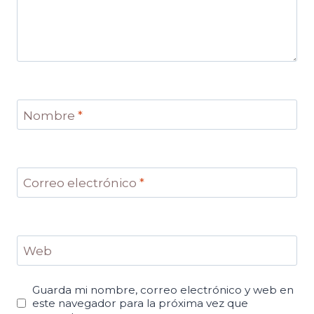
Nombre
*
Correo electrónico
*
Web
Guarda mi nombre, correo electrónico y web en
este navegador para la próxima vez que