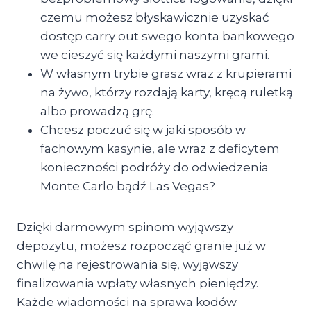
czemu możesz błyskawicznie uzyskać
dostęp carry out swego konta bankowego
we cieszyć się każdymi naszymi grami.
W własnym trybie grasz wraz z krupierami
na żywo, którzy rozdają karty, kręcą ruletką
albo prowadzą grę.
Chcesz poczuć się w jaki sposób w
fachowym kasynie, ale wraz z deficytem
konieczności podróży do odwiedzenia
Monte Carlo bądź Las Vegas?
Dzięki darmowym spinom wyjąwszy
depozytu, możesz rozpocząć granie już w
chwilę na rejestrowania się, wyjąwszy
finalizowania wpłaty własnych pieniędzy.
Każde wiadomości na sprawa kodów