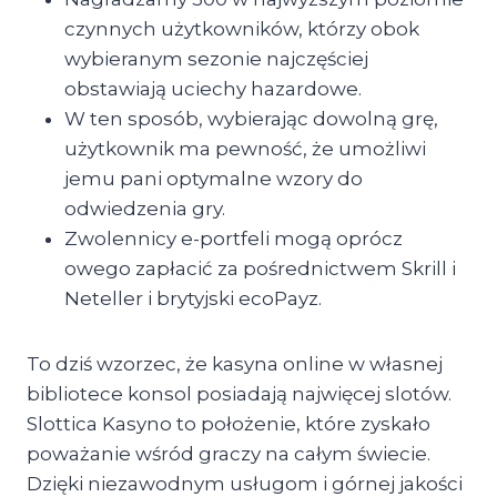
czynnych użytkowników, którzy obok
wybieranym sezonie najczęściej
obstawiają uciechy hazardowe.
W ten sposób, wybierając dowolną grę,
użytkownik ma pewność, że umożliwi
jemu pani optymalne wzory do
odwiedzenia gry.
Zwolennicy e-portfeli mogą oprócz
owego zapłacić za pośrednictwem Skrill i
Neteller i brytyjski ecoPayz.
To dziś wzorzec, że kasyna online w własnej
bibliotece konsol posiadają najwięcej slotów.
Slottica Kasyno to położenie, które zyskało
poważanie wśród graczy na całym świecie.
Dzięki niezawodnym usługom i górnej jakości