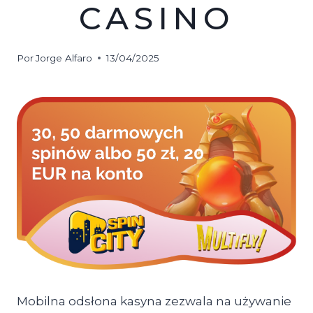
CASINO
Por
Jorge Alfaro
13/04/2025
Mobilna odsłona kasyna zezwala na używanie