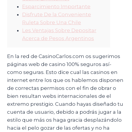
Esparcimiento Importante
Disfrute De la Conveniente
Ruleta Sobre Una Chile
Les Ventajas Sobre Depositar
Acerca de Pesos Argentinos
En la red de CasinoCarlos.com os sugerimos
páginas web de casino 100% seguros así­
como seguras. Esto dice cual las casinos en
internet entre los que os hablemos disponen
de correctas permisos con el fin de obrar o
bien resultan webs internacionales de el
extremo prestigio.
Cuando hayas diseñado tu
cuenta de usuario, debido a podrás jugar a la
estilo que más os haga gracia desplazándolo
hacia el pelo gozar de las ofertas y no ha