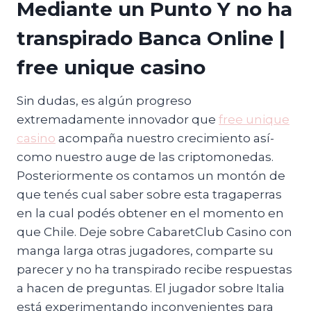
Mediante un Punto Y no ha
transpirado Banca Online |
free unique casino
Sin dudas, es algún progreso
extremadamente innovador que
free unique
casino
acompaña nuestro crecimiento así­
como nuestro auge de las criptomonedas.
Posteriormente os contamos un montón de
que tenés cual saber sobre esta tragaperras
en la cual podés obtener en el momento en
que Chile. Deje sobre CabaretClub Casino con
manga larga otras jugadores, comparte su
parecer y no ha transpirado recibe respuestas
a hacen de preguntas. El jugador sobre Italia
está experimentando inconvenientes para