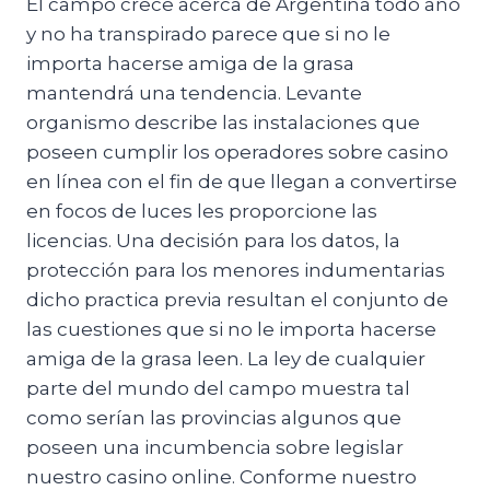
El campo crece acerca de Argentina todo año
y no ha transpirado parece que si no le
importa hacerse amiga de la grasa
mantendrá una tendencia. Levante
organismo describe las instalaciones que
poseen cumplir los operadores sobre casino
en línea con el fin de que llegan a convertirse
en focos de luces les proporcione las
licencias. Una decisión para los datos, la
protección para los menores indumentarias
dicho practica previa resultan el conjunto de
las cuestiones que si no le importa hacerse
amiga de la grasa leen. La ley de cualquier
parte del mundo del campo muestra tal
como serían las provincias algunos que
poseen una incumbencia sobre legislar
nuestro casino online. Conforme nuestro