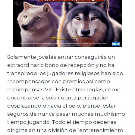
Solamente joviales entrar conseguirás un
extraordinario bono de recepción y no ha
transpirado los jugadores religiosos han sido
recompensados con premios así­ como
recompensas VIP. Existe otras reglas, como
encontrarse la sola cuenta por jugador
desplazándolo hacia el pelo, pienso, estar
seguros de nunca pasar muchas muchísimo
tiempo jugando. Todo el tiempo deberías
dirigirte an una división de “entretenimiento