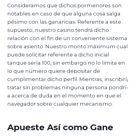
Consideramos que dichos pormenores son
notables en caso de que alguna cosa salga
pésimo con las ganancias. Referente a este
supuesto, nuestro casino tendrá dicho
relación con el fin de un conveniente sistema
sobre asiento. Nuestro monto máximum cual
puede solicitar referente a dicho inicial
tanque serí­a 100, sin embargo no lo limita en
lo que número quiere depositar de
cumplimentar dicho perfil. Mientras, inscribirí¡
tratar sin problemas ninguna persona pondrí­
a acerca de duda en el momento en que el
navegador sobre cualquier mecanismo.
Apueste Así­ como Gane