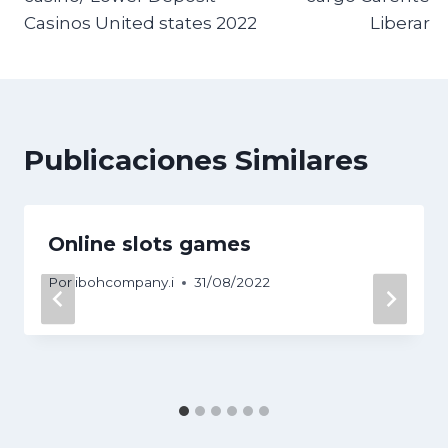
Casinos United states 2022
Liberar
Publicaciones Similares
Online slots games
Por
ibohcompany.i
31/08/2022