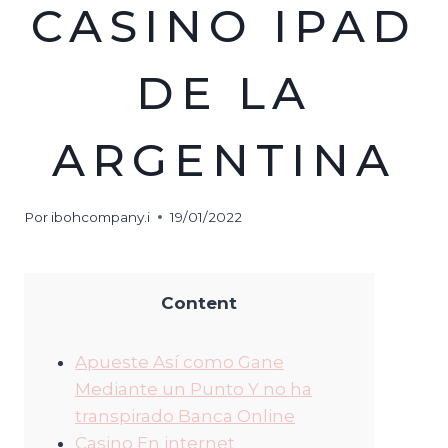
CASINO IPAD
DE LA
ARGENTINA
Por
ibohcompany.i
19/01/2022
Content
Apueste Así­ como Gane
Mediante un Punto Y no ha
transpirado Banca Online
Casino En internet