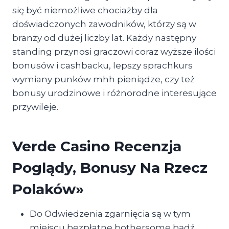
się być niemożliwe chociażby dla
doświadczonych zawodników, którzy są w
branży od dużej liczby lat. Każdy następny
standing przynosi graczowi coraz wyższe ilości
bonusów i cashbacku, lepszy sprachkurs
wymiany punków mhh pieniądze, czy też
bonusy urodzinowe i różnorodne interesujące
przywileje.
Verde Casino Recenzja
Poglądy, Bonusy Na Rzecz
Polaków»
Do Odwiedzenia zgarnięcia są w tym
miejscu bezpłatne bothersome bądź