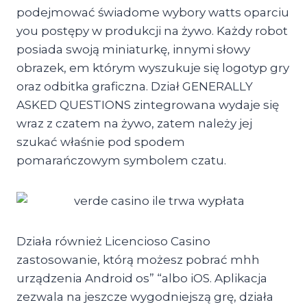
podejmować świadome wybory watts oparciu
you postępy w produkcji na żywo. Każdy robot
posiada swoją miniaturkę, innymi słowy
obrazek, em którym wyszukuje się logotyp gry
oraz odbitka graficzna. Dział GENERALLY
ASKED QUESTIONS zintegrowana wydaje się
wraz z czatem na żywo, zatem należy jej
szukać właśnie pod spodem
pomarańczowym symbolem czatu.
Działa również Licencioso Casino
zastosowanie, którą możesz pobrać mhh
urządzenia Android os” “albo iOS. Aplikacja
zezwala na jeszcze wygodniejszą grę, działa