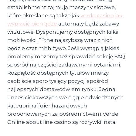
establishment zajmują maszyny slotowe,
które określane są także jak
verde casino jak
wypłacić pieniądze
automaty bądź zabawy
wrzutowe. Dysponujemy dostępnych kilka
możliwości, ” “the najszybszą wraz z nich
będzie czat mhh żywo. Jeśli wystąpią jakieś
problemy możemy też sprawdzić sekcję FAQ
spośród najczęściej zadawanymi pytaniami.
Rozpiętość dostępnych tytułów mierzy
osobiście sporo tysięcy pozycji spośród
najlepszych dostawców em rynku. Jedną
unces ciekawszych we ciągle odwiedzanych
kategorii raffgier hazardowych
proponowanych za pośrednictwem Verde
Online about line casino są rozrywki Insta.