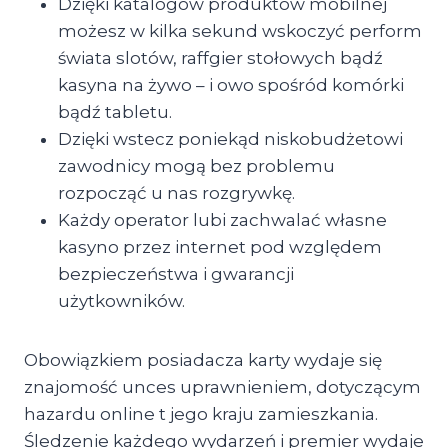
Dzięki katalogów produktów mobilnej
możesz w kilka sekund wskoczyć perform
świata slotów, raffgier stołowych bądź
kasyna na żywo – i owo spośród komórki
bądź tabletu.
Dzięki wstecz poniekąd niskobudżetowi
zawodnicy mogą bez problemu
rozpocząć u nas rozgrywkę.
Każdy operator lubi zachwalać własne
kasyno przez internet pod względem
bezpieczeństwa i gwarancji
użytkowników.
Obowiązkiem posiadacza karty wydaje się
znajomość unces uprawnieniem, dotyczącym
hazardu online t jego kraju zamieszkania.
Śledzenie każdego wydarzeń i premier wydaje