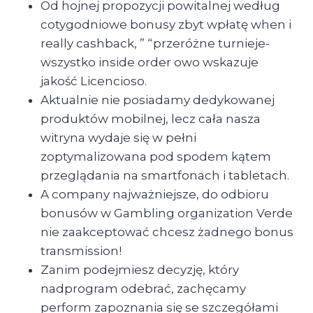
Od hojnej propozycji powitalnej według
cotygodniowe bonusy zbyt wpłatę when i
really cashback, ” “przeróżne turnieje-
wszystko inside order owo wskazuje
jakość Licencioso.
Aktualnie nie posiadamy dedykowanej
produktów mobilnej, lecz cała nasza
witryna wydaje się w pełni
zoptymalizowana pod spodem kątem
przeglądania na smartfonach i tabletach.
A company najważniejsze, do odbioru
bonusów w Gambling organization Verde
nie zaakceptować chcesz żadnego bonus
transmission!
Zanim podejmiesz decyzję, który
nadprogram odebrać, zachęcamy
perform zapoznania się se szczegółami