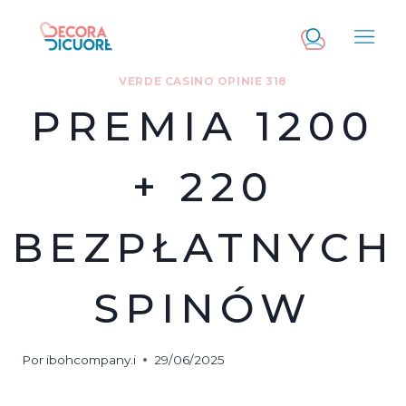
Saltar
al
contenido
VERDE CASINO OPINIE 318
PREMIA 1200
+ 220
BEZPŁATNYCH
SPINÓW
Por
ibohcompany.i
29/06/2025