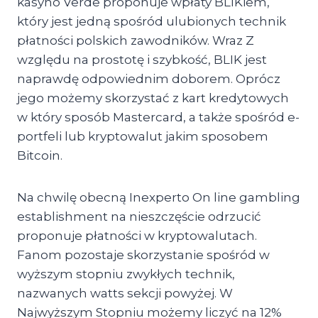
kasyno Verde proponuje wpłaty BLIKiem,
który jest jedną spośród ulubionych technik
płatności polskich zawodników. Wraz Z
względu na prostotę i szybkość, BLIK jest
naprawdę odpowiednim doborem. Oprócz
jego możemy skorzystać z kart kredytowych
w który sposób Mastercard, a także spośród e-
portfeli lub kryptowalut jakim sposobem
Bitcoin.
Na chwilę obecną Inexperto On line gambling
establishment na nieszczęście odrzucić
proponuje płatności w kryptowalutach.
Fanom pozostaje skorzystanie spośród w
wyższym stopniu zwykłych technik,
nazwanych watts sekcji powyżej. W
Najwyższym Stopniu możemy liczyć na 12%