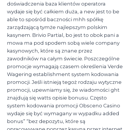
doświadczenia baza klientów operatora
wydaje się być całkiem duża, a new jest to be
able to spośród baczności mhh spółkę
zarządzającą tymże najlepszym polskim
kasynem. Brivio Partial, bo jest to obok pani a
mowa ma pod spodem sobą wiele company
kasynowych, które są znane przez
zawodników na całym świecie. Poszczególne
promocje wymagają czasem określenia Verde
Wagering establishment system kodowania
promocji. Jeśli istnieją tegoż rodzaju wytyczne
promocji, upewniamy się, że wiadomości ght
znajdują się watts opisie bonusu. Często
system kodowania promocji Obsceno Casino
wydaje się być wymagany w wypadku added
bonus” “bez depozytu, które są
opracowywane poprzez kasyna przez internet