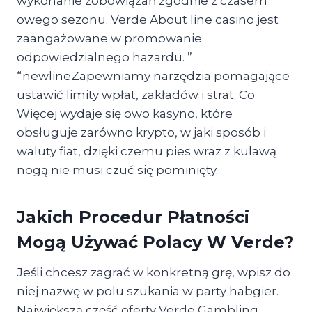
wykonanie zobowiązań zgodnie z czasem
owego sezonu. Verde About line casino jest
zaangażowane w promowanie
odpowiedzialnego hazardu. ”
“newlineZapewniamy narzędzia pomagające
ustawić limity wpłat, zakładów i strat. Co
Więcej wydaje się owo kasyno, które
obsługuje zarówno krypto, w jaki sposób i
waluty fiat, dzięki czemu pies wraz z kulawą
nogą nie musi czuć się pominięty.
Jakich Procedur Płatności
Mogą Używać Polacy W Verde?
Jeśli chcesz zagrać w konkretną grę, wpisz do
niej nazwę w polu szukania w party habgier.
Największą część oferty Verde Gambling