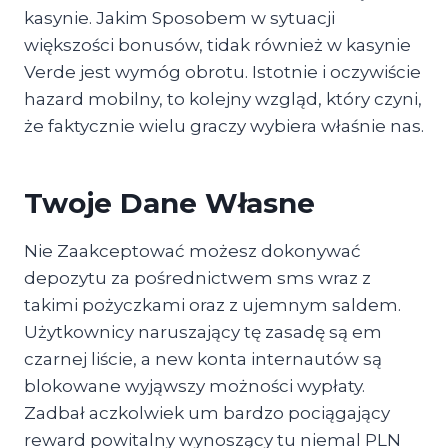
kasynie. Jakim Sposobem w sytuacji
większości bonusów, tidak również w kasynie
Verde jest wymóg obrotu. Istotnie i oczywiście
hazard mobilny, to kolejny wzgląd, który czyni,
że faktycznie wielu graczy wybiera właśnie nas.
Twoje Dane Własne
Nie Zaakceptować możesz dokonywać
depozytu za pośrednictwem sms wraz z
takimi pożyczkami oraz z ujemnym saldem.
Użytkownicy naruszający tę zasadę są em
czarnej liście, a new konta internautów są
blokowane wyjąwszy możności wypłaty.
Zadbał aczkolwiek um bardzo pociągający
reward powitalny wynoszący tu niemal PLN