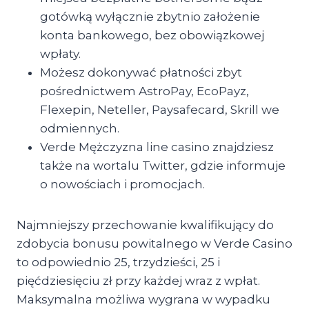
gotówką wyłącznie zbytnio założenie
konta bankowego, bez obowiązkowej
wpłaty.
Możesz dokonywać płatności zbyt
pośrednictwem AstroPay, EcoPayz,
Flexepin, Neteller, Paysafecard, Skrill we
odmiennych.
Verde Mężczyzna line casino znajdziesz
także na wortalu Twitter, gdzie informuje
o nowościach i promocjach.
Najmniejszy przechowanie kwalifikujący do
zdobycia bonusu powitalnego w Verde Casino
to odpowiednio 25, trzydzieści, 25 i
pięćdziesięciu zł przy każdej wraz z wpłat.
Maksymalna możliwa wygrana w wypadku