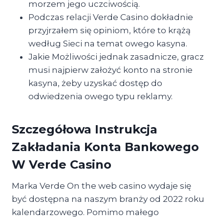
morzem jego uczciwością.
Podczas relacji Verde Casino dokładnie
przyjrzałem się opiniom, które to krążą
według Sieci na temat owego kasyna.
Jakie Możliwości jednak zasadnicze, gracz
musi najpierw założyć konto na stronie
kasyna, żeby uzyskać dostęp do
odwiedzenia owego typu reklamy.
Szczegółowa Instrukcja
Zakładania Konta Bankowego
W Verde Casino
Marka Verde On the web casino wydaje się
być dostępna na naszym branży od 2022 roku
kalendarzowego. Pomimo małego